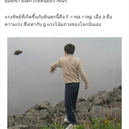
ยอดเขา ยิ่งตกไกลหินยิ่งเร็วขึ้นๆ
แรงลัพธ์ที่เกิดขึ้นกับหินตกนี้คือ F = ma = mg; เมื่อ a คือ
ความเร่ง ซึ่งเท่ากับ g แรงโน้มถ่วงของโลกนั่นเอง