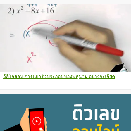
วีดีโอสอน การแยกตัวประกอบของพหุนาม อย่างละเอียด