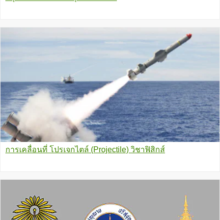
การเคลื่อนที่ โปรเจกไตล์ (Projectile) วิชาฟิสิกส์