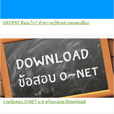
GAT/PAT คืออะไร? ทำความรู้จักอย่างหมดเปลือก
รวมข้อสอบ O-NET ม.6 พร้อมเฉลย [Download]