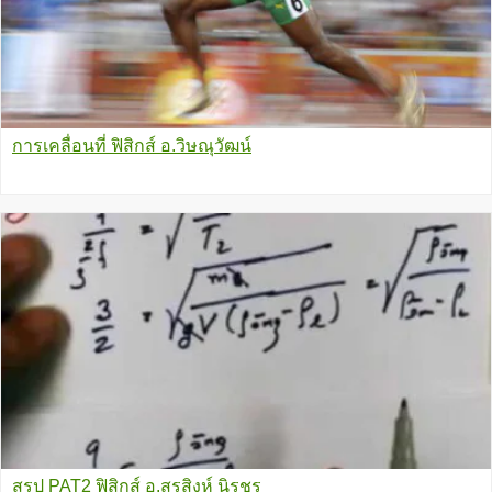
การเคลื่อนที่ ฟิสิกส์ อ.วิษณุวัฒน์
สรุป PAT2 ฟิสิกส์ อ.สุรสิงห์ นิรชร