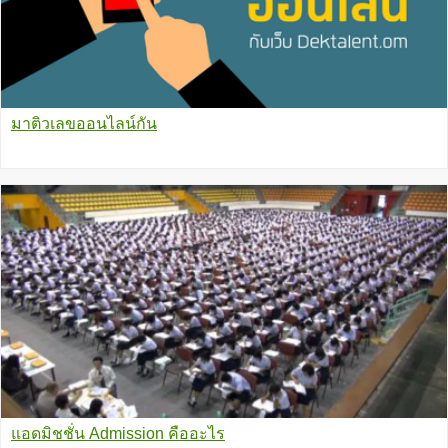
มาติวเลขออนไลน์กัน
แอดมิชชั่น Admission คืออะไร