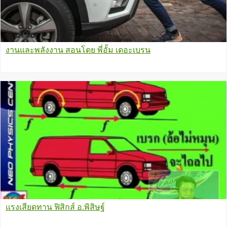
งานและพลังงาน สอนโดย พี่อั้ม เดอะเบรน
แรงเสียดทาน ฟิสิกส์ อ.พิสิษฐ์