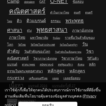
O-NET
Camp
ข้อสอบ
GAT
dektalent
คณิตศาสตร์
คำในภาษาไทย
ดนตรี
ดนตรี
พระพุทธ
ติวแบรนด์
ติว
ธรรมะ
ไทย
พุทธศาสนา
ศาสนา
ภาษาอังกฤษ
พี่โต๋
ภาษาไทย
มหาวิทยาลัย
รายชื่อวันสำคัญของ
รับน้อง
วัน
โลก
วัดไทย
วัดไทยในต่างประเทศ
วัดไทยในสหรัฐฯ
สำคัญ
วิชา
วันสำคัญของโลก
วันสำคัญในเดือนตุลาคม
คณิตศาสตร์
วิชาภาษาไทย
วิชาภาษาอังกฤษ
วีดีโอติว
หลัก
แบรนด์
ศาสนาพุทธ
สมัชชาสงฆ์
สหรัฐอเมริกา
สังคม
หลักสูตร
หลักสูตร
ธรรมในพระพุทธศาสนา
กระทรวง
เฉลยข้อสอบ
เฉลย
เครื่องดนตรีไทย
เนื้อหา
แบรนด์ 2016
แบรนด์ครั้งที่ 27
เราใช้คุ้กกี้เพื่อให้ทุกคนได้ประสบการณ์การใช้งานที่ดียิ่งขึ้น
อ่านเพิ่มเติมที่นโยบายคุ้มครองข้อมูลส่วนบุคคล
(Privacy
policy)
ยอมรับ