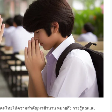
ี่คนไทยให้ความสำคัญมาช้านาน หมายถึง การรู้คุณและ