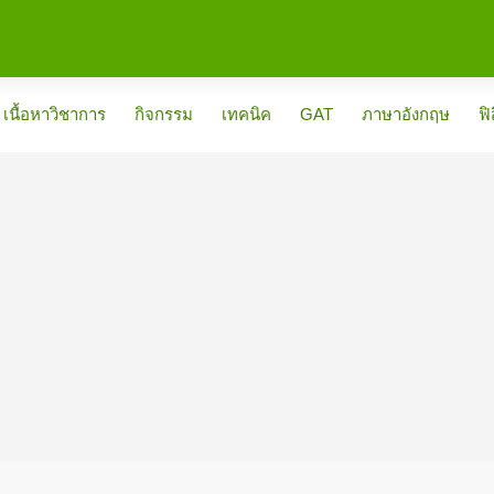
เนื้อหาวิชาการ
กิจกรรม
เทคนิค
GAT
ภาษาอังกฤษ
ฟิ