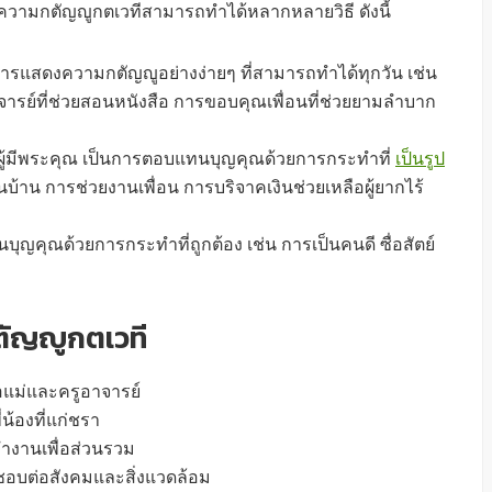
วามกตัญญูกตเวทีสามารถทำได้หลากหลายวิธี ดังนี้
ารแสดงความกตัญญูอย่างง่ายๆ ที่สามารถทำได้ทุกวัน เช่น
รย์ที่ช่วยสอนหนังสือ การขอบคุณเพื่อนที่ช่วยยามลำบาก
นผู้มีพระคุณ เป็นการตอบแทนบุญคุณด้วยการกระทำที่
เป็นรูป
บ้าน การช่วยงานเพื่อน การบริจาคเงินช่วยเหลือผู้ยากไร้
ญคุณด้วยการกระทำที่ถูกต้อง เช่น การเป็นคนดี ซื่อสัตย์
ัญญูกตเวที
อแม่และครูอาจารย์
่น้องที่แก่ชรา
งานเพื่อส่วนรวม
ิดชอบต่อสังคมและสิ่งแวดล้อม