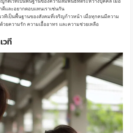
ญูกตเวทีเป็นพื้นฐานของความสัมพันธ์ที่ดีระหว่างบุคคล เมื่อ
ะรู้สึกดีและอยากตอบแทนเราเช่นกัน
ทีเป็นพื้นฐานของสังคมที่เจริญก้าวหน้า เมื่อทุกคนมีความ
ไปด้วยความรัก ความเอื้ออาทร และความช่วยเหลือ
วที