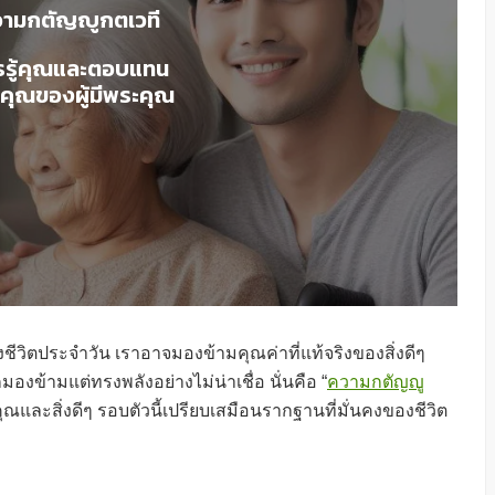
ามกตัญญูกตเวที
รรู้คุณและตอบแทน
คุณของผู้มีพระคุณ
วิตประจำวัน เราอาจมองข้ามคุณค่าที่แท้จริงของสิ่งดีๆ
มองข้ามแต่ทรงพลังอย่างไม่น่าเชื่อ นั่นคือ “
ความกตัญญู
คุณและสิ่งดีๆ รอบตัวนี้เปรียบเสมือนรากฐานที่มั่นคงของชีวิต