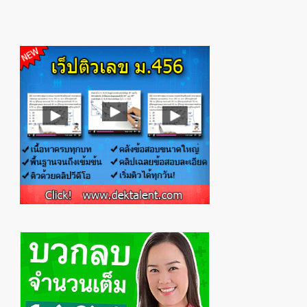
Primary
Sidebar