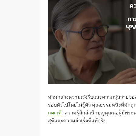
คว
กา
บุญ
ท่ามกลางความเร่งรีบและความวุ่นวายของชี
รอบตัวไปโดยไม่รู้ตัว คุณธรรมหนึ่งที่มักถูก
กตเวที
” ความรู้สึกสำนึกบุญคุณต่อผู้มีพระ
สุขีและความสำเร็จที่แท้จริง