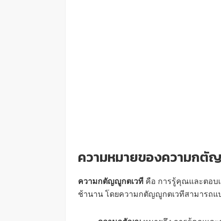
ความหมายของความกตัญญ
ความกตัญญูกตเวที
คือ การรู้คุณและตอบแ
ช้านาน โดยความกตัญญูกตเวทีสามารถแบ่ง