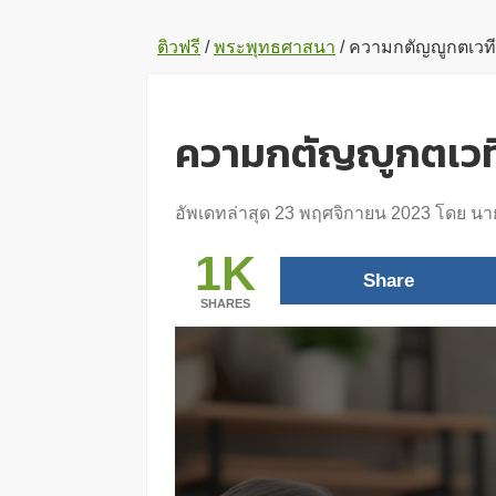
ติวฟรี
/
พระพุทธศาสนา
/
ความกตัญญูกตเวที
ความกตัญญูกตเวท
อัพเดทล่าสุด
23 พฤศจิกายน 2023
โดย
นาย
1K
Share
SHARES