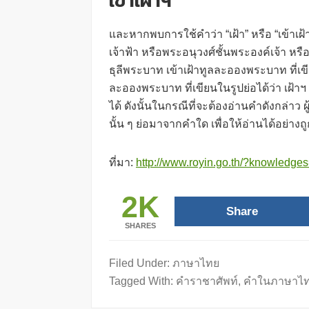
เข้าเฝ้าฯ
และหากพบการใช้คำว่า “เฝ้า” หรือ “เข้าเฝ้
เจ้าฟ้า หรือพระอนุวงศ์ชั้นพระองค์เจ้า หรือ
ธุลีพระบาท เข้าเฝ้าทูลละอองพระบาท ที่เขี
ละอองพระบาท ที่เขียนในรูปย่อได้ว่า เฝ้าฯ นั
ได้ ดังนั้นในกรณีที่จะต้องอ่านคำดังกล่าว 
นั้น ๆ ย่อมาจากคำใด เพื่อให้อ่านได้อย่าง
ที่มา:
http://www.royin.go.th/?knowledges=
2K
Share
SHARES
Filed Under:
ภาษาไทย
Tagged With:
คำราชาศัพท์
,
คำในภาษาไ