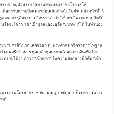
็จพระเจ้าอยู่หัวพระราชทานพระบรมราชวโรกาสให้
เพื่อกราบถวายบังคมลาก่อนเดินทางไปรับตำแหน่งหน้าที่” ก็
เฝ้าทูลละอองธุลีพระบาท” เพราะคำว่า “เข้าพบ” พระมหากษัตริย์
 หรือจะใช้ว่า “เข้าเฝ้าทูลละอองธุลีพระบาท” ก็ได้ ในทำนอง
พระบรมราชินีนาถ เสด็จออก ณ พระตำหนักจิตรลดารโหฐาน
นตรีเข้าเฝ้าฯ ทูลเกล้าทูลกระหม่อมถวายเงินเพื่อโดย
าบได้ว่า คำว่า “เข้าเฝ้าฯ” ในความดังกล่าวนี้ก็คือ “เข้า
เด็จพระบรมโอรสาธิราช สยามมกุฎราชกุมาร ก็จะทราบได้ว่า
บาท”