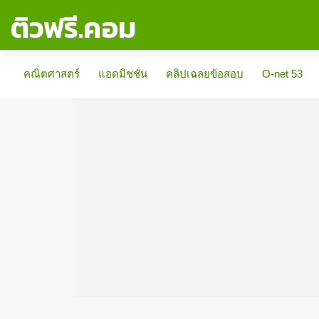
ติวฟรี.คอม
คณิตศาสตร์
แอดมิชชั่น
คลิปเฉลยข้อสอบ
O-net 53