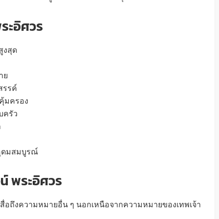
พระอิศวร
สูงสุด
าย
สรรค์
คุ้มครอง
บครัว
า
ุดมสมบูรณ์
์ พระอิศวร
่อสื่อถึงความหมายอื่น ๆ นอกเหนือจากความหมายของเทพเจ้า