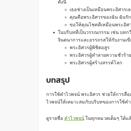
ดังนี้
เธอช่างเป็นเหมือนพระอิศวรเ
คุณคือพระอิศวรของฉัน ฉันรั
ขอให้คุณโชคดีเหมือนพระอิศ
ในบริบทที่เป็นวรรณกรรม เช่น บทกวี
จินตนาการและอรรถรสให้กับงานเขีย
พระอิศวรผู้พิชิตอสูร
พระอิศวรผู้ทำลายความชั่วร้า
พระอิศวรผู้สร้างสรรค์โลก
บทสรุป
การใช้คำไวพจน์ พระอิศวร ช่วยให้การสื่
ไวพจน์ให้เหมาะสมกับบริบทของการใช้คำจ
ดูรายชื่อ
คำไวพจน์
ในทุกหมวดเต็มๆ ได้แล้ว