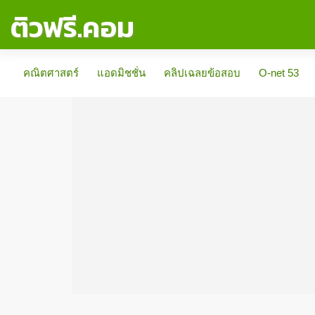
ติวฟรี.คอม
คณิตศาสตร์
แอดมิชชั่น
คลิปเฉลยข้อสอบ
O-net 53