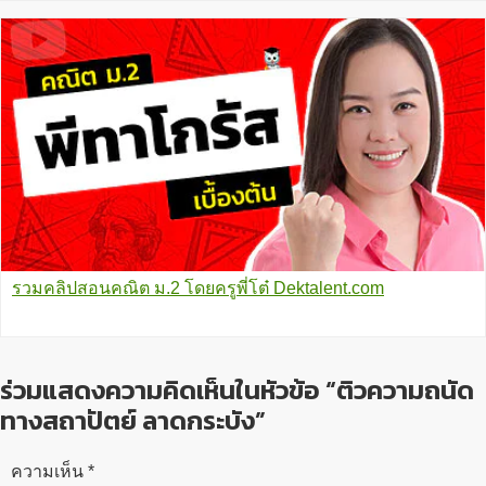
รวมคลิปสอนคณิต ม.2 โดยครูพี่โต๋ Dektalent.com
ร่วมแสดงความคิดเห็นในหัวข้อ “ติวความถนัด
ทางสถาปัตย์ ลาดกระบัง”
ความเห็น
*