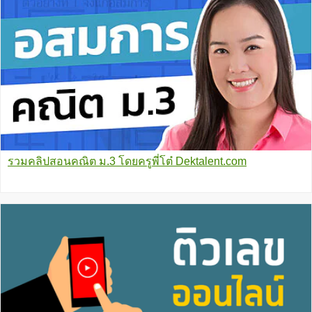
รวมคลิปสอนคณิต ม.3 โดยครูพี่โต๋ Dektalent.com