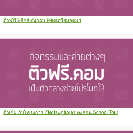
ติวฟรี! ฟิสิกส์-อังกฤษ พิชิตเตรียมอุดมฯ
ติวเข้ม กับโครงการ เปิดประตูสัญจร ตะลอน School Tour