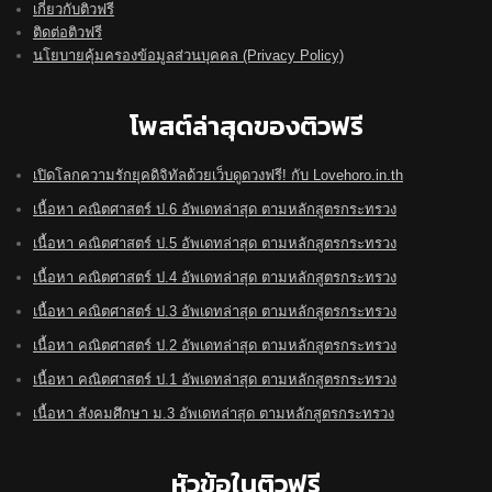
เกี่ยวกับติวฟรี
ติดต่อติวฟรี
นโยบายคุ้มครองข้อมูลส่วนบุคคล (Privacy Policy)
โพสต์ล่าสุดของติวฟรี
เปิดโลกความรักยุคดิจิทัลด้วยเว็บดูดวงฟรี! กับ Lovehoro.in.th
เนื้อหา คณิตศาสตร์ ป.6 อัพเดทล่าสุด ตามหลักสูตรกระทรวง
เนื้อหา คณิตศาสตร์ ป.5 อัพเดทล่าสุด ตามหลักสูตรกระทรวง
เนื้อหา คณิตศาสตร์ ป.4 อัพเดทล่าสุด ตามหลักสูตรกระทรวง
เนื้อหา คณิตศาสตร์ ป.3 อัพเดทล่าสุด ตามหลักสูตรกระทรวง
เนื้อหา คณิตศาสตร์ ป.2 อัพเดทล่าสุด ตามหลักสูตรกระทรวง
เนื้อหา คณิตศาสตร์ ป.1 อัพเดทล่าสุด ตามหลักสูตรกระทรวง
เนื้อหา สังคมศึกษา ม.3 อัพเดทล่าสุด ตามหลักสูตรกระทรวง
หัวข้อในติวฟรี