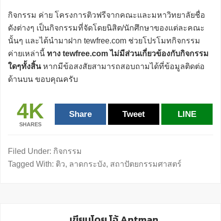
กิจกรรม ค่าย โครงการติวฟรีจากคณะและมหาวิทยาลัยชื่อ
ดังต่างๆ เป็นกิจกรรมที่จัดโดยนิสิต/นักศึกษาของแต่ละคณะ
นั้นๆ และได้นำมาฝาก tewfree.com ช่วยโปรโมทกิจกรรม
ค่ายเหล่านี้
ทาง tewfree.com ไม่มีส่วนเกี่ยวข้องกับกิจกรรม
ใดๆทั้งสิ้น
หากมีข้อสงสัยสามารถสอบถามได้ที่ข้อมูลติดต่อ
ด้านบน ขอบคุณครับ
4K
Share
Tweet
LINE
SHARES
Filed Under:
กิจกรรม
Tagged With:
ติว
,
ลาดกระบัง
,
สถาปัตยกรรมศาสตร์
เขียนโดย โจ้ Antman