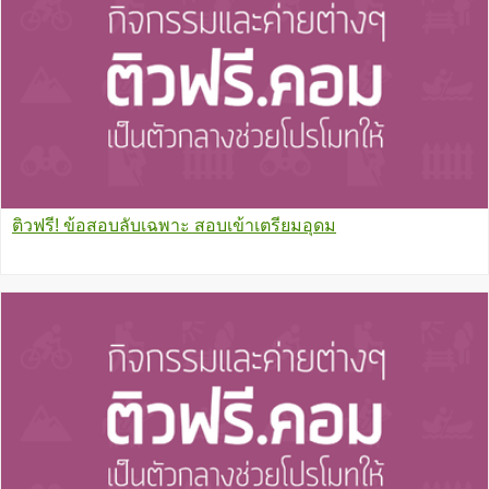
ติวฟรี! ข้อสอบลับเฉพาะ สอบเข้าเตรียมอุดม