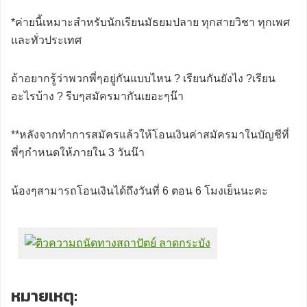
*ค่ายนี้เหมาะสำหรับนักเรียนมัธยมปลาย ทุกสายวิชา ทุกเพศ
และทั่วประเทศ
ถ้าอยากรู้ว่าพวกพี่ๆอยู่กันแบบไหน ? เรียนกันยังไง ?เรียน
อะไรบ้าง ? รีบๆสมัครมากันเยอะๆน๊า
**หลังจากทำการสมัครแล้วให้โอนเงินค่าสมัครมาในบัญชีที่
พี่ๆกำหนดให้ภายใน 3 วันน๊า
น้องๆสามารถโอนเงินได้ถึงวันที่ 6 ตอน 6 โมงเย็นนะคะ
หมายเหตุ: