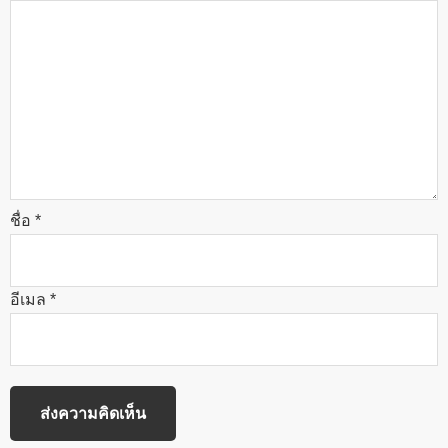
ชื่อ
*
อีเมล
*