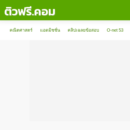
ติวฟรี.คอม
คณิตศาสตร์
แอดมิชชั่น
คลิปเฉลยข้อสอบ
O-net 53