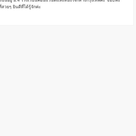
รียนอยู่ ม.4 โรงเรียนคอนแวนต์แห่งหนึ่งใจกลางกรุงเทพค่ะ ชอบฟัง
สวยๆ ยินดีที่ได้รู้จักค่ะ