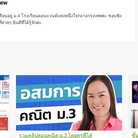
aew
รียนอยู่ ม.4 โรงเรียนคอนแวนต์แห่งหนึ่งใจกลางกรุงเทพค่ะ ชอบฟัง
สวยๆ ยินดีที่ได้รู้จักค่ะ
รวมคลิปสอนคณิต ม.3 โดยครูพี่โต๋
ขั