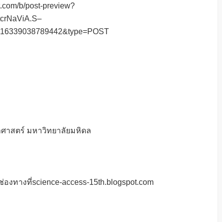
ot.com/b/post-preview?
crNaViA.S–
216339038789442&type=POST
ศาสตร์ มหาวิทยาลัยมหิดล
ช่องทางที่science-access-15th.blogspot.com