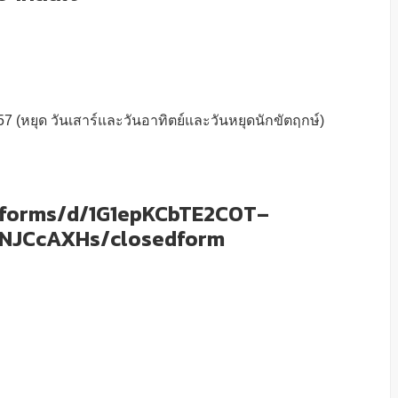
57 (หยุด วันเสาร์และวันอาทิตย์และวันหยุดนักขัตฤกษ์)
m/forms/d/1G1epKCbTE2COT–
NJCcAXHs/closedform