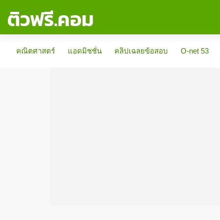
ติวฟรี.คอม
คณิตศาสตร์
แอดมิชชั่น
คลิปเฉลยข้อสอบ
O-net 53