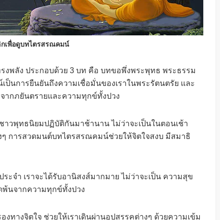
ิกเพื่อดูบทไตรสรณคมน์
รงพลัง ประกอบด้วย 3 บท คือ บทขอพึ่งพระพุทธ พระธรรม
็นการยืนยันถึงความเชื่อมั่นของเราในพระรัตนตรัย และ
ราจากภยันตรายและความทุกข์ทั้งปวง
าวพุทธนิยมปฏิบัติกันมาช้านาน ไม่ว่าจะเป็นในตอนเช้า
่างๆ การสวดมนต์บทไตรสรณคมน์ช่วยให้จิตใจสงบ มีสมาธิ
ะจำ เราจะได้รับอานิสงส์มากมาย ไม่ว่าจะเป็น ความสุข
พ้นจากความทุกข์ทั้งปวง
งทางจิตใจ ช่วยให้เราเดินผ่านอุปสรรคต่างๆ ด้วยความเข้ม