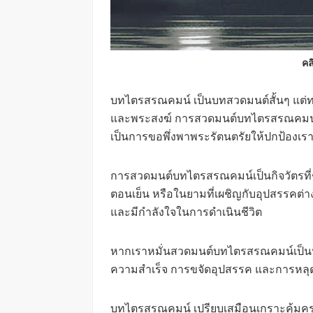
คล
บทไตรสรณคมน์ เป็นบทสวดมนต์สั้นๆ แต่ท
และพระสงฆ์ การสวดมนต์บทไตรสรณคมน์เป
เป็นการขอพึ่งพาพระรัตนตรัยให้ปกป้องเ
การสวดมนต์บทไตรสรณคมน์เป็นกิจวัตรที่ช
ตอนเย็น หรือในยามที่เผชิญกับอุปสรรคต
และมีกำลังใจในการดำเนินชีวิต
หากเราหมั่นสวดมนต์บทไตรสรณคมน์เป็นปร
ความสำเร็จ การขจัดอุปสรรค และการหลุด
บทไตรสรณคมน์ เปรียบเสมือนเกราะคุ้มครอ