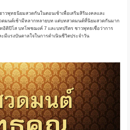
ชาวพุทธนิยมสวดกันในตอนเช้าเพื่อเสริมสิริมงคลและ
สวดมนต์เช้ามีหลากหลายบท แต่บทสวดมนต์ที่นิยมสวดกันมาก
บทอิติปิโส บทโพชฌงค์ 7 และบทปริตร ชาวพุทธเชื่อว่าการ
และมีแรงบันดาลใจในการดำเนินชีวิตประจำวัน