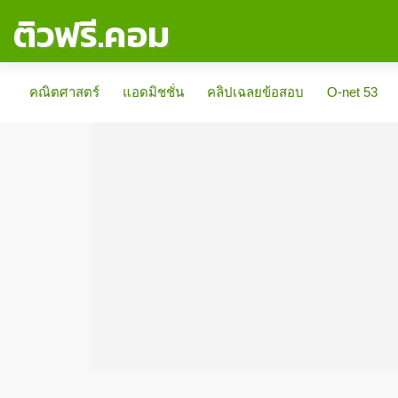
ติวฟรี.คอม
คณิตศาสตร์
แอดมิชชั่น
คลิปเฉลยข้อสอบ
O-net 53