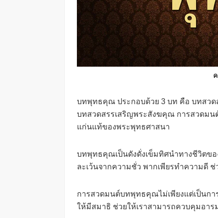
ค
บทพุทธคุณ ประกอบด้วย 3 บท คือ บทสว
บทสวดสรรเสริญพระสังฆคุณ การสวดมนต์บท
แก่นแท้ของพระพุทธศาสนา
บทพุทธคุณเป็นดังดั่งเข็มทิศนำทางชีวิตข
ละเว้นจากความชั่ว พากเพียรทำความดี ช่
การสวดมนต์บทพุทธคุณไม่เพียงแต่เป็นการร
ให้มีสมาธิ ช่วยให้เราสามารถควบคุมอารม