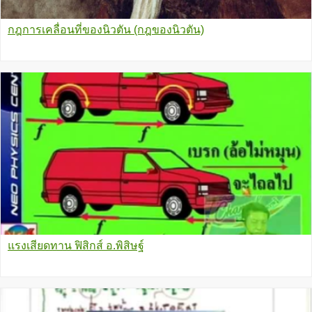
กฎการเคลื่อนที่ของนิวตัน (กฎของนิวตัน)
แรงเสียดทาน ฟิสิกส์ อ.พิสิษฐ์