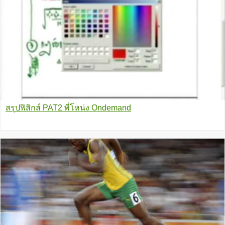
สรุปฟิสิกส์ PAT2 พี่โหน่ง Ondemand