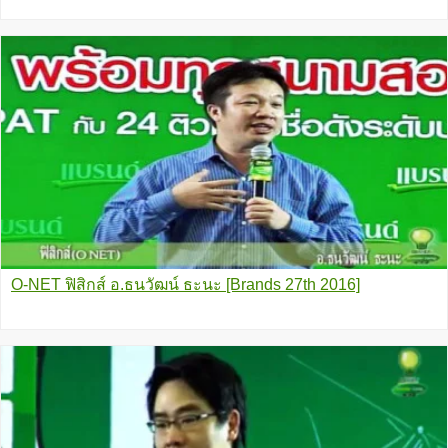
O-NET ฟิสิกส์ อ.ธนวัฒน์ ธะนะ [Brands 27th 2016]