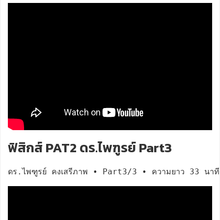
ฟิสิกส์ PAT2 ดร.ไพฑูรย์ Part3
ดร.ไพฑูรย์ คงเสรีภาพ • Part3/3 • ความยาว 33 นาที