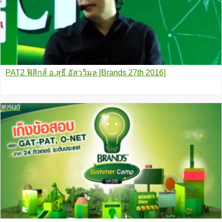
PAT2 ฟิสิกส์ อ.สุธี อัสววิมล [Brands 27th 2016]