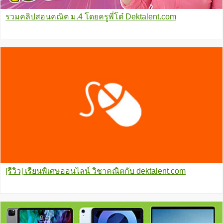
รวมคลิปสอนคณิต ม.4 โดยครูพี่โต๋ Dektalent.com
[รีวิว] เรียนพิเศษออนไลน์ วิชาคณิตกับ dektalent.com