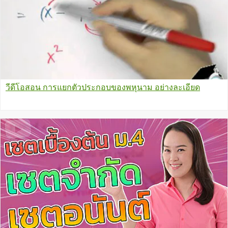
วีดีโอสอน การแยกตัวประกอบของพหุนาม อย่างละเอียด