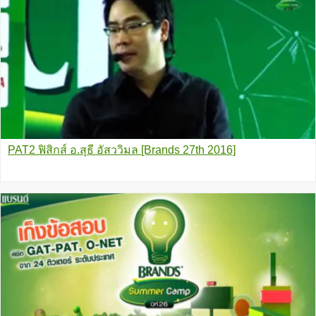
PAT2 ฟิสิกส์ อ.สุธี อัสววิมล [Brands 27th 2016]