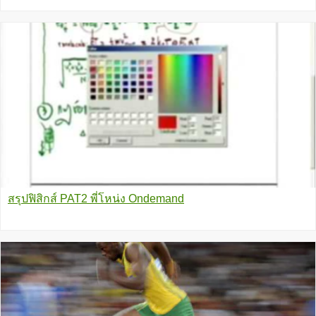
สรุปฟิสิกส์ PAT2 พี่โหน่ง Ondemand