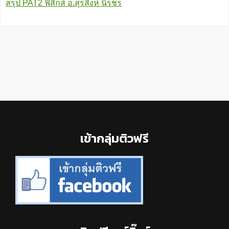
สรุป PAT2 ฟิสิกส์ อ.สุรสิงห์ นิรชร
Footer
เข้ากลุ่มติวฟรี