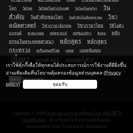
วัน
โลก
วัดไทย
วัดไทยในต่างประเทศ
วัดไทยในสหรัฐฯ
สำคัญ
วิชา
วันสำคัญของโลก
วันสำคัญในเดือนตุลาคม
คณิตศาสตร์
วิชาภาษาไทย
วิชาภาษาอังกฤษ
วีดีโอติว
หลัก
แบรนด์
ศาสนาพุทธ
สมัชชาสงฆ์
สหรัฐอเมริกา
สังคม
หลักสูตร
หลักสูตร
ธรรมในพระพุทธศาสนา
กระทรวง
เฉลยข้อสอบ
เฉลย
เครื่องดนตรีไทย
เนื้อหา
แบรนด์ 2016
แบรนด์ครั้งที่ 27
เราใช้คุ้กกี้เพื่อให้ทุกคนได้ประสบการณ์การใช้งานที่ดียิ่งขึ้น
อ่านเพิ่มเติมที่นโยบายคุ้มครองข้อมูลส่วนบุคคล
(Privacy
policy)
ยอมรับ
Copyright © 2026
TewFree.com ติวฟรีออนไลน์ คลิปวีดีโอ
เฉลยข้อสอบ
- ติวฟรีออนไลน์ คลิปเฉลยข้อสอบ
www.tewfree.com Powered by Wordpress