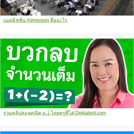
แอดมิชชั่น Admission คืออะไร
รวมคลิปสอนคณิต ม.1 โดยครูพี่โต๋ Dektalent.com