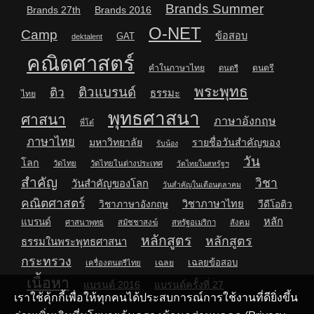
Brands Summer
Brands 27th
Brands 2016
O-NET
Camp
ข้อสอบ
GAT
dektalent
คณิตศาสตร์
คำในภาษาไทย
ดนตรี
ดนตรี
พระพุทธ
ติวแบรนด์
ติว
ธรรมะ
ไทย
พุทธศาสนา
ศาสนา
ภาษาอังกฤษ
พี่โต๋
ภาษาไทย
มหาวิทยาลัย
รายชื่อวันสำคัญของ
รับน้อง
วัน
โลก
วัดไทย
วัดไทยในต่างประเทศ
วัดไทยในสหรัฐฯ
สำคัญ
วิชา
วันสำคัญของโลก
วันสำคัญในเดือนตุลาคม
คณิตศาสตร์
วิชาภาษาไทย
วิชาภาษาอังกฤษ
วีดีโอติว
หลัก
แบรนด์
ศาสนาพุทธ
สมัชชาสงฆ์
สหรัฐอเมริกา
สังคม
หลักสูตร
หลักสูตร
ธรรมในพระพุทธศาสนา
กระทรวง
เฉลยข้อสอบ
เฉลย
เครื่องดนตรีไทย
เนื้อหา
แบรนด์ 2016
แบรนด์ครั้งที่ 27
เราใช้คุ้กกี้เพื่อให้ทุกคนได้ประสบการณ์การใช้งานที่ดียิ่งขึ้น