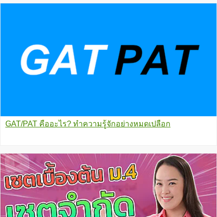
GAT/PAT คืออะไร? ทำความรู้จักอย่างหมดเปลือก