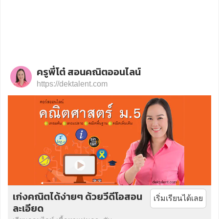
ครูพี่โต๋ สอนคณิตออนไลน์
https://dektalent.com
เก่งคณิตได้ง่ายๆ ด้วยวีดีโอสอน
เริ่มเรียนได้เลย
ละเอียด