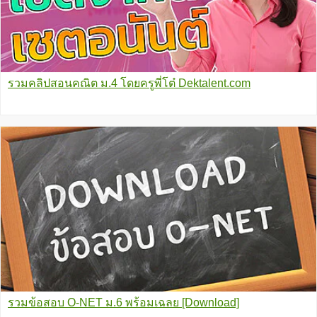
รวมคลิปสอนคณิต ม.4 โดยครูพี่โต๋ Dektalent.com
รวมข้อสอบ O-NET ม.6 พร้อมเฉลย [Download]