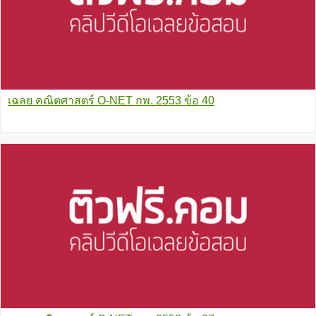
เฉลย คณิตศาสตร์ O-NET กพ. 2553 ข้อ 40