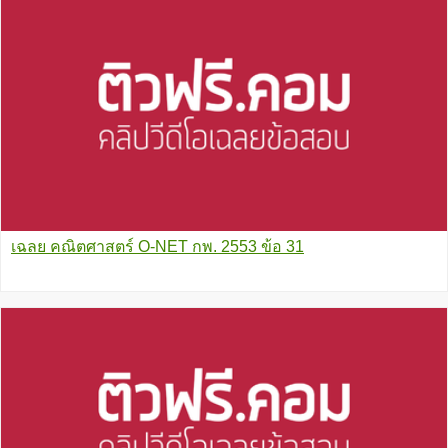
เฉลย คณิตศาสตร์ O-NET กพ. 2553 ข้อ 31