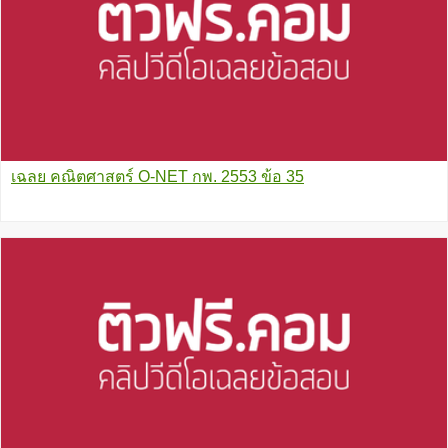
เฉลย คณิตศาสตร์ O-NET กพ. 2553 ข้อ 35