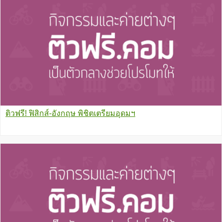
ติวฟรี! ฟิสิกส์-อังกฤษ พิชิตเตรียมอุดมฯ