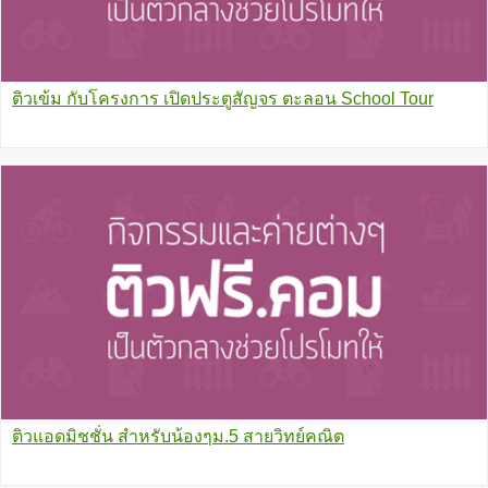
ติวเข้ม กับโครงการ เปิดประตูสัญจร ตะลอน School Tour
ติวแอดมิชชั่น สำหรับน้องๆม.5 สายวิทย์คณิต