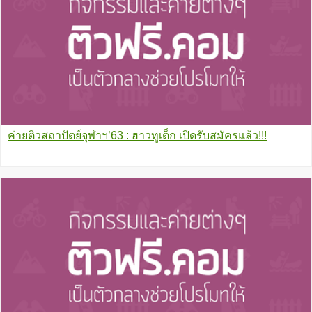
ค่ายติวสถาปัตย์จุฬาฯ’63 : ฮาวทูเต็ก เปิดรับสมัครแล้ว!!!