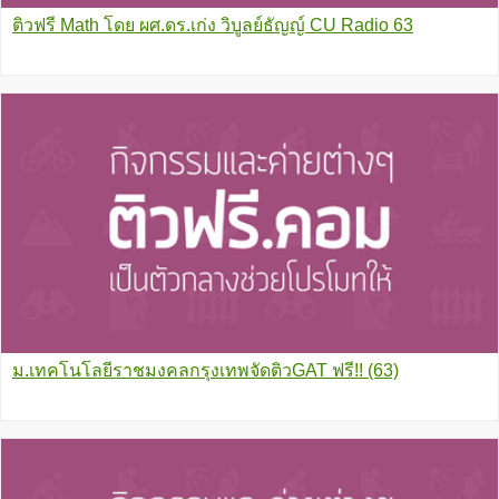
ติวฟรี Math โดย ผศ.ดร.เก่ง วิบูลย์ธัญญ์ CU Radio 63
ม.เทคโนโลยีราชมงคลกรุงเทพจัดติวGAT ฟรี!! (63)