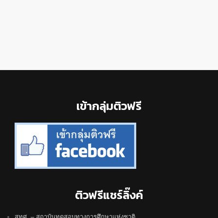
Footer
เข้ากลุ่มติวฟรี
ติวฟรีแชร์ลิ๊งค์
สทศ. – สถาบันทดสอบทางการศึกษาแห่งชาติ