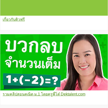
เกี่ยวกับติวฟรี
รวมคลิปสอนคณิต ม.1 โดยครูพี่โต๋ Dektalent.com