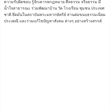
ความรับผิดชอบ รู้จักเคารพกฎหมาย ศีลธรรม จริยธรรม มี
น้ำใจสาธารณะ ร่วมพัฒนาบ้าน วัด โรงเรียน ชุมชน ประเทศ
ชาติ ยึดมั่นในสถาบันพระมหากษัตริย์ สานต่อขนบธรรมเนียม
ประเพณี และร่วมแก้ไขปัญหาสังคม ต่างๆ อย่างสร้างสรรค์