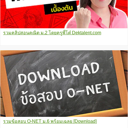
รวมคลิปสอนคณิต ม.2 โดยครูพี่โต๋ Dektalent.com
รวมข้อสอบ O-NET ม.6 พร้อมเฉลย [Download]