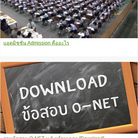
แอดมิชชั่น Admission คืออะไร