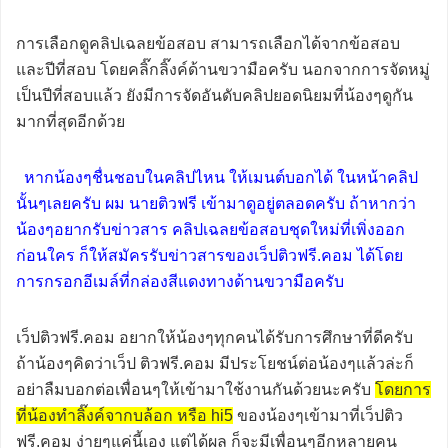
การเลือกดูคลิปเฉลยข้อสอบ สามารถเลือกได้จากข้อสอบ
และปีที่สอบ โดยคลิ๊กลิ๊งค์ด้านขวามือครับ นอกจากการจัดหมู่
เป็นปีที่สอบแล้ว ยังมีการจัดอันดับคลิปยอดนิยมที่น้องๆดูกัน
มากที่สุดอีกด้วย
หากน้องๆชื่นชอบในคลิปไหน ให้เมนต์บอกได้ ในหน้าคลิป
นั้นๆเลยครับ ผม นายติวฟรี เข้ามาดูอยู่ตลอดครับ ถ้าหากว่า
น้องๆอยากรับข่าวสาร คลิปเฉลยข้อสอบชุดใหม่ที่เพิ่งออก
ก่อนใคร ก็ให้สมัครรับข่าวสารของเว็ปติวฟรี.คอม ได้โดย
การกรอกอีเมล์ที่กล่องสีแดงทางด้านขวามือครับ
เว็ปติวฟรี.คอม อยากให้น้องๆทุกคนได้รับการศึกษาที่ดีครับ
ถ้าน้องๆคิดว่าเว็ป ติวฟรี.คอม มีประโยชน์ต่อน้องๆแล้วล่ะก็
อย่าลืมบอกต่อเพื่อนๆให้เข้ามาใช้งานกันด้วยนะครับ
โดยการ
ที่น้องทำลิ๊งค์จากบล้อก หรือ hi5
ของน้องๆเข้ามาที่เว็ปติว
ฟรี.คอม ง่ายๆแค่นี้เอง แต่ได้ผล ก็จะมีเพื่อนๆอีกหลายคน