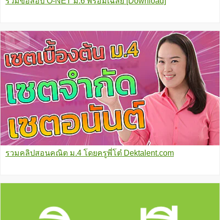
รวมข้อสอบ O-NET ม.6 พร้อมเฉลย [Download]
รวมคลิปสอนคณิต ม.4 โดยครูพี่โต๋ Dektalent.com