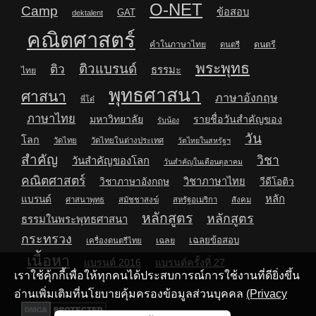
O-NET
Camp
ข้อสอบ
GAT
dektalent
คณิตศาสตร์
คำในภาษาไทย
ดนตรี
ดนตรี
พระพุทธ
ติวแบรนด์
ติว
ธรรมะ
ไทย
พุทธศาสนา
ศาสนา
ภาษาอังกฤษ
พี่โต๋
ภาษาไทย
มหาวิทยาลัย
รายชื่อวันสำคัญของ
รับน้อง
วัน
โลก
วัดไทย
วัดไทยในต่างประเทศ
วัดไทยในสหรัฐฯ
สำคัญ
วิชา
วันสำคัญของโลก
วันสำคัญในเดือนตุลาคม
คณิตศาสตร์
วิชาภาษาไทย
วิชาภาษาอังกฤษ
วีดีโอติว
หลัก
แบรนด์
ศาสนาพุทธ
สมัชชาสงฆ์
สหรัฐอเมริกา
สังคม
หลักสูตร
หลักสูตร
ธรรมในพระพุทธศาสนา
กระทรวง
เฉลยข้อสอบ
เฉลย
เครื่องดนตรีไทย
เนื้อหา
แบรนด์ 2016
แบรนด์ครั้งที่ 27
เราใช้คุ้กกี้เพื่อให้ทุกคนได้ประสบการณ์การใช้งานที่ดียิ่งขึ้น
อ่านเพิ่มเติมที่นโยบายคุ้มครองข้อมูลส่วนบุคคล
(Privacy