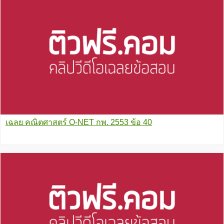
เฉลย คณิตศาสตร์ O-NET กพ. 2553 ข้อ 40