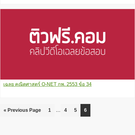
เฉลย คณิตศาสตร์ O-NET กพ. 2553 ข้อ 34
Interim
«
Go
Previous Page
Go
1
…
Go
4
Go
5
Go
6
pages
to
to
to
to
to
omitted
page
page
page
page