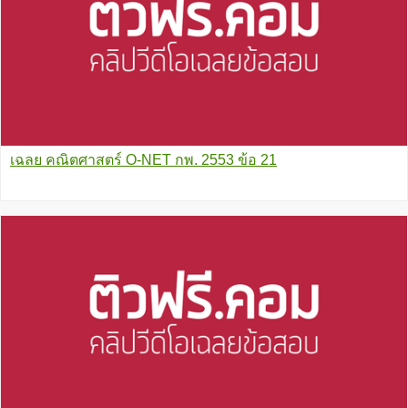
เฉลย คณิตศาสตร์ O-NET กพ. 2553 ข้อ 21