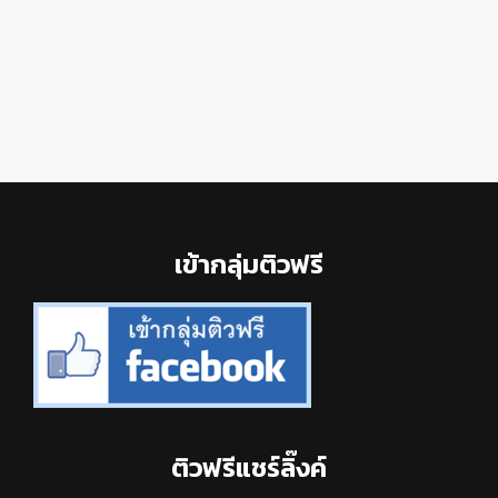
Footer
เข้ากลุ่มติวฟรี
ติวฟรีแชร์ลิ๊งค์