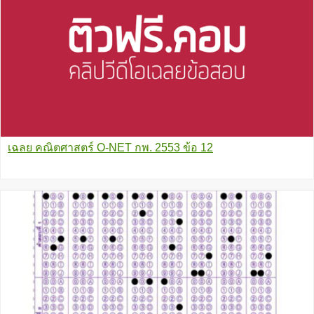
เฉลย คณิตศาสตร์ O-NET กพ. 2553 ข้อ 12