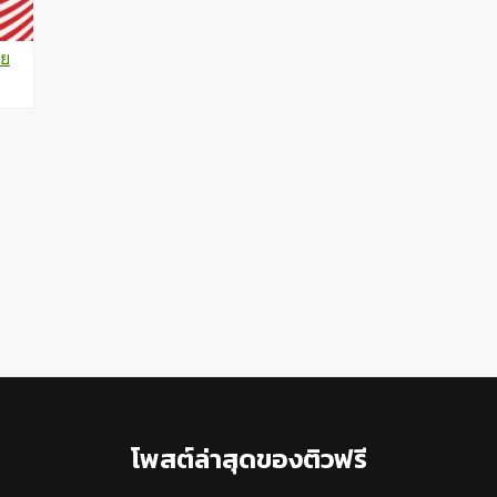
าย
โพสต์ล่าสุดของติวฟรี