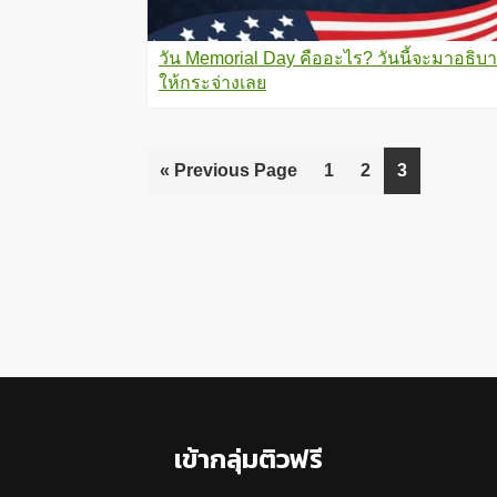
วัน Memorial Day คืออะไร? วันนี้จะมาอธิบ
ให้กระจ่างเลย
«
Go
Previous Page
Go
1
Go
2
Go
3
to
to
to
to
page
page
page
Footer
เข้ากลุ่มติวฟรี