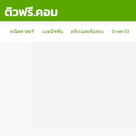
ติวฟรี.คอม
คณิตศาสตร์
แอดมิชชั่น
คลิปเฉลยข้อสอบ
O-net 53