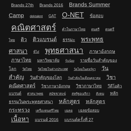
Brands Summer
Brands 27th
Brands 2016
O-NET
Camp
ข้อสอบ
GAT
dektalent
คณิตศาสตร์
คำในภาษาไทย
ดนตรี
ดนตรี
พระพุทธ
ติวแบรนด์
ติว
ธรรมะ
ไทย
พุทธศาสนา
ศาสนา
ภาษาอังกฤษ
พี่โต๋
ภาษาไทย
มหาวิทยาลัย
รายชื่อวันสำคัญของ
รับน้อง
วัน
โลก
วัดไทย
วัดไทยในต่างประเทศ
วัดไทยในสหรัฐฯ
สำคัญ
วิชา
วันสำคัญของโลก
วันสำคัญในเดือนตุลาคม
คณิตศาสตร์
วิชาภาษาไทย
วิชาภาษาอังกฤษ
วีดีโอติว
หลัก
แบรนด์
ศาสนาพุทธ
สมัชชาสงฆ์
สหรัฐอเมริกา
สังคม
หลักสูตร
หลักสูตร
ธรรมในพระพุทธศาสนา
กระทรวง
เฉลยข้อสอบ
เฉลย
เครื่องดนตรีไทย
เนื้อหา
แบรนด์ 2016
แบรนด์ครั้งที่ 27