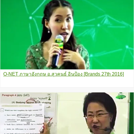
O-NET ภาษาอังกฤษ อ.สุวคนธ์ อินป้อง [Brands 27th 2016]