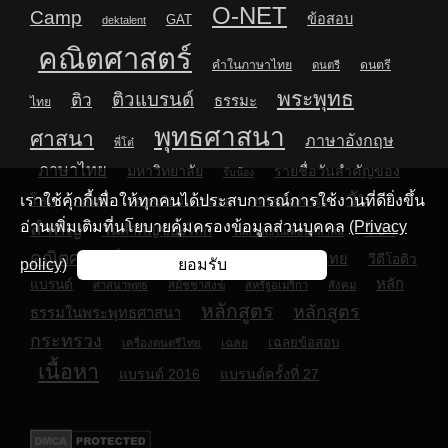
O-NET
Camp
ข้อสอบ
GAT
dektalent
คณิตศาสตร์
คำในภาษาไทย
ดนตรี
ดนตรี
พระพุทธ
ติวแบรนด์
ติว
ธรรมะ
ไทย
พุทธศาสนา
ศาสนา
ภาษาอังกฤษ
พี่โต๋
ภาษาไทย
มหาวิทยาลัย
รายชื่อวันสำคัญของ
รับน้อง
วัน
โลก
เราใช้คุ้กกี้เพื่อให้ทุกคนได้ประสบการณ์การใช้งานที่ดียิ่งขึ้น
วัดไทย
วัดไทยในต่างประเทศ
วัดไทยในสหรัฐฯ
สำคัญ
อ่านเพิ่มเติมที่นโยบายคุ้มครองข้อมูลส่วนบุคคล
(Privacy
วิชา
วันสำคัญของโลก
วันสำคัญในเดือนตุลาคม
คณิตศาสตร์
วิชาภาษาไทย
วิชาภาษาอังกฤษ
วีดีโอติว
policy)
ยอมรับ
หลัก
แบรนด์
ศาสนาพุทธ
สมัชชาสงฆ์
สหรัฐอเมริกา
สังคม
หลักสูตร
หลักสูตร
ธรรมในพระพุทธศาสนา
กระทรวง
เฉลยข้อสอบ
เฉลย
เครื่องดนตรีไทย
เนื้อหา
แบรนด์ 2016
แบรนด์ครั้งที่ 27