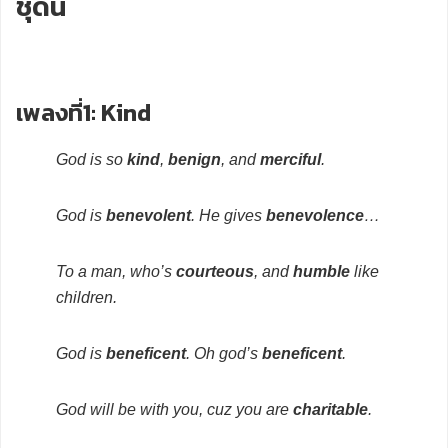
ชุดนี้
เพลงที่1: Kind
God is so
kind
,
benign
, and
merciful
.
God is
benevolent
. He gives
benevolence
…
To a man, who’s
courteous
, and
humble
like
children.
God is
beneficent
. Oh god’s
beneficent
.
God will be with you, cuz you are
charitable
.