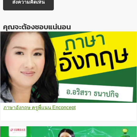
คุณจะต้องชอบแน่นอน
ภาษาอังกฤษ ครูพี่แนน Enconcept