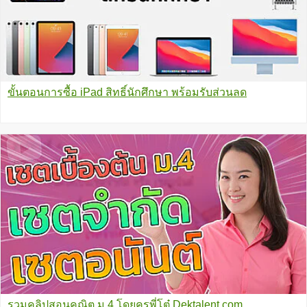
ขั้นตอนการซื้อ iPad สิทธิ์นักศึกษา พร้อมรับส่วนลด
รวมคลิปสอนคณิต ม.4 โดยครูพี่โต๋ Dektalent.com