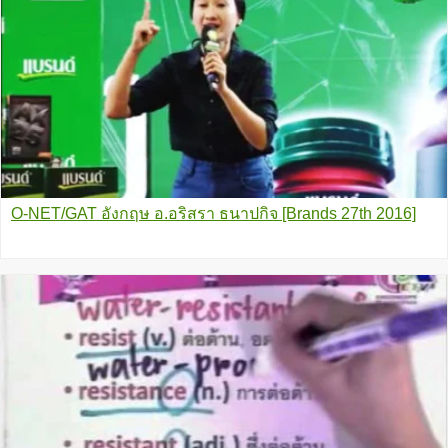
O-NET/GAT อังกฤษ อ.อริสรา ธนาปกิจ [Brands 27th 2016]