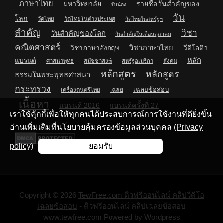
ภาษาไทย
มหาวิทยาลัย
รายชื่อวันสำคัญของ
รับน้อง
วัน
โลก
วัดไทย
วัดไทยในต่างประเทศ
วัดไทยในสหรัฐฯ
สำคัญ
วิชา
วันสำคัญของโลก
วันสำคัญในเดือนตุลาคม
คณิตศาสตร์
วิชาภาษาไทย
วิชาภาษาอังกฤษ
วีดีโอติว
หลัก
แบรนด์
ศาสนาพุทธ
สมัชชาสงฆ์
สหรัฐอเมริกา
สังคม
หลักสูตร
หลักสูตร
ธรรมในพระพุทธศาสนา
กระทรวง
เฉลยข้อสอบ
เฉลย
เครื่องดนตรีไทย
เนื้อหา
แบรนด์ 2016
แบรนด์ครั้งที่ 27
เราใช้คุ้กกี้เพื่อให้ทุกคนได้ประสบการณ์การใช้งานที่ดียิ่งขึ้น
อ่านเพิ่มเติมที่นโยบายคุ้มครองข้อมูลส่วนบุคคล
(Privacy
policy)
ยอมรับ
Copyright © 2026
TewFree.com ติวฟรีออนไลน์ คลิปวีดีโอ
เฉลยข้อสอบ
- ติวฟรีออนไลน์ คลิปเฉลยข้อสอบ
www.tewfree.com Powered by Wordpress