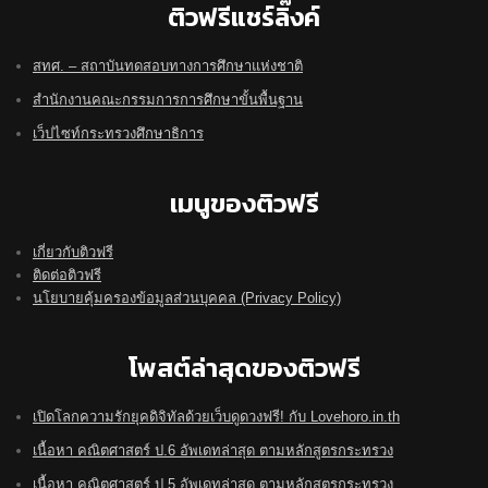
ติวฟรีแชร์ลิ๊งค์
สทศ. – สถาบันทดสอบทางการศึกษาแห่งชาติ
สำนักงานคณะกรรมการการศึกษาขั้นพื้นฐาน
เว็ปไซท์กระทรวงศึกษาธิการ
เมนูของติวฟรี
เกี่ยวกับติวฟรี
ติดต่อติวฟรี
นโยบายคุ้มครองข้อมูลส่วนบุคคล (Privacy Policy)
โพสต์ล่าสุดของติวฟรี
เปิดโลกความรักยุคดิจิทัลด้วยเว็บดูดวงฟรี! กับ Lovehoro.in.th
เนื้อหา คณิตศาสตร์ ป.6 อัพเดทล่าสุด ตามหลักสูตรกระทรวง
เนื้อหา คณิตศาสตร์ ป.5 อัพเดทล่าสุด ตามหลักสูตรกระทรวง