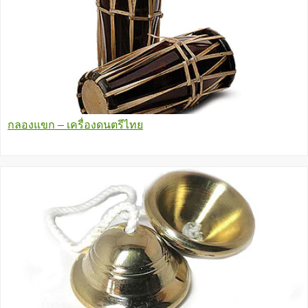
กลองแขก – เครื่องดนตรีไทย