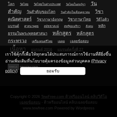
วัน
โลก
วัดไทย
วัดไทยในต่างประเทศ
วัดไทยในสหรัฐฯ
สำคัญ
วิชา
วันสำคัญของโลก
วันสำคัญในเดือนตุลาคม
คณิตศาสตร์
วิชาภาษาไทย
วิชาภาษาอังกฤษ
วีดีโอติว
หลัก
แบรนด์
ศาสนาพุทธ
สมัชชาสงฆ์
สหรัฐอเมริกา
สังคม
หลักสูตร
หลักสูตร
ธรรมในพระพุทธศาสนา
กระทรวง
เฉลยข้อสอบ
เฉลย
เครื่องดนตรีไทย
เนื้อหา
แบรนด์ 2016
แบรนด์ครั้งที่ 27
เราใช้คุ้กกี้เพื่อให้ทุกคนได้ประสบการณ์การใช้งานที่ดียิ่งขึ้น
อ่านเพิ่มเติมที่นโยบายคุ้มครองข้อมูลส่วนบุคคล
(Privacy
policy)
ยอมรับ
Copyright © 2026
TewFree.com ติวฟรีออนไลน์ คลิปวีดีโอ
เฉลยข้อสอบ
- ติวฟรีออนไลน์ คลิปเฉลยข้อสอบ
www.tewfree.com Powered by Wordpress