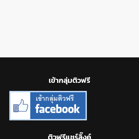
Footer
เข้ากลุ่มติวฟรี
ติวฟรีแชร์ลิ๊งค์