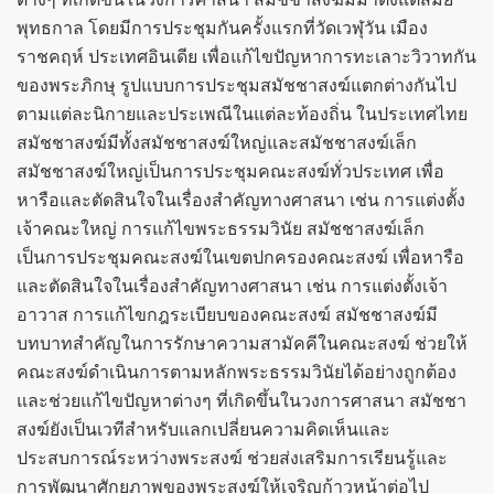
พุทธกาล โดยมีการประชุมกันครั้งแรกที่วัดเวฬุวัน เมือง
ราชคฤห์ ประเทศอินเดีย เพื่อแก้ไขปัญหาการทะเลาะวิวาทกัน
ของพระภิกษุ รูปแบบการประชุมสมัชชาสงฆ์แตกต่างกันไป
ตามแต่ละนิกายและประเพณีในแต่ละท้องถิ่น ในประเทศไทย
สมัชชาสงฆ์มีทั้งสมัชชาสงฆ์ใหญ่และสมัชชาสงฆ์เล็ก
สมัชชาสงฆ์ใหญ่เป็นการประชุมคณะสงฆ์ทั่วประเทศ เพื่อ
หารือและตัดสินใจในเรื่องสำคัญทางศาสนา เช่น การแต่งตั้ง
เจ้าคณะใหญ่ การแก้ไขพระธรรมวินัย สมัชชาสงฆ์เล็ก
เป็นการประชุมคณะสงฆ์ในเขตปกครองคณะสงฆ์ เพื่อหารือ
และตัดสินใจในเรื่องสำคัญทางศาสนา เช่น การแต่งตั้งเจ้า
อาวาส การแก้ไขกฎระเบียบของคณะสงฆ์ สมัชชาสงฆ์มี
บทบาทสำคัญในการรักษาความสามัคคีในคณะสงฆ์ ช่วยให้
คณะสงฆ์ดำเนินการตามหลักพระธรรมวินัยได้อย่างถูกต้อง
และช่วยแก้ไขปัญหาต่างๆ ที่เกิดขึ้นในวงการศาสนา สมัชชา
สงฆ์ยังเป็นเวทีสำหรับแลกเปลี่ยนความคิดเห็นและ
ประสบการณ์ระหว่างพระสงฆ์ ช่วยส่งเสริมการเรียนรู้และ
การพัฒนาศักยภาพของพระสงฆ์ให้เจริญก้าวหน้าต่อไป