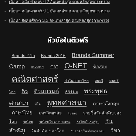
เนื้อหา คณิตศาสตร์ ป.2 อัพเดทล่าสุด ตามหลักสูตรกระทรวง
เนื้อหา คณิตศาสตร์ ป.1 อัพเดทล่าสุด ตามหลักสูตรกระทรวง
เนื้อหา สังคมศึกษา ม.3 อัพเดทล่าสุด ตามหลักสูตรกระทรวง
หัวข้อในติวฟรี
Brands Summer
Brands 27th
Brands 2016
O-NET
Camp
ข้อสอบ
GAT
dektalent
คณิตศาสตร์
คำในภาษาไทย
ดนตรี
ดนตรี
พระพุทธ
ติวแบรนด์
ติว
ธรรมะ
ไทย
พุทธศาสนา
ศาสนา
ภาษาอังกฤษ
พี่โต๋
ภาษาไทย
มหาวิทยาลัย
รายชื่อวันสำคัญของ
รับน้อง
วัน
โลก
วัดไทย
วัดไทยในต่างประเทศ
วัดไทยในสหรัฐฯ
สำคัญ
วิชา
วันสำคัญของโลก
วันสำคัญในเดือนตุลาคม