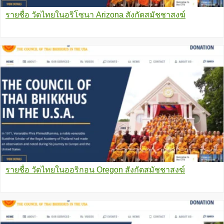
รายชื่อ วัดไทยในอริโซนา Arizona สังกัดสมัชชาสงฆ์
รายชื่อ วัดไทยในออริกอน Oregon สังกัดสมัชชาสงฆ์