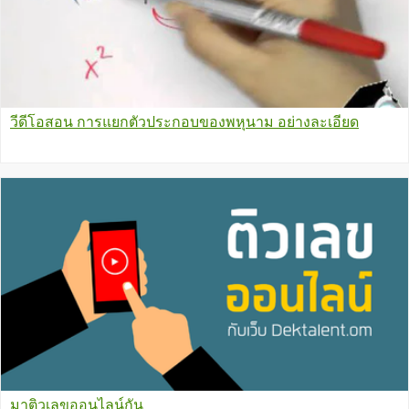
วีดีโอสอน การแยกตัวประกอบของพหุนาม อย่างละเอียด
มาติวเลขออนไลน์กัน