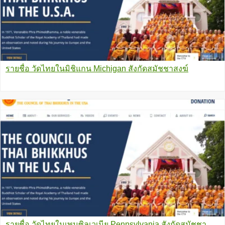
รายชื่อ วัดไทยในมิชิแกน Michigan สังกัดสมัชชาสงฆ์
รายชื่อ วัดไทยในเพนซิลเวเนีย Pennsylvania สังกัดสมัชชา