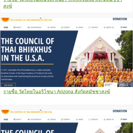
สงฆ์
รายชื่อ วัดไทยในอริโซนา Arizona สังกัดสมัชชาสงฆ์