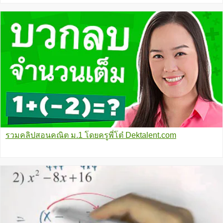
รวมคลิปสอนคณิต ม.1 โดยครูพี่โต๋ Dektalent.com