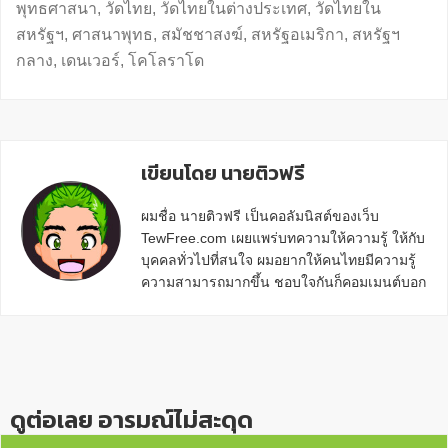
พุทธศาสนา
,
วัดไทย
,
วัดไทยในต่างประเทศ
,
วัดไทยใน
สหรัฐฯ
,
ศาสนาพุทธ
,
สมัชชาสงฆ์
,
สหรัฐอเมริกา
,
สหรัฐฯ
กลาง
,
เดนเวอร์
,
โคโลราโด
เขียนโดย นายติวฟรี
ผมชื่อ นายติวฟรี เป็นคอลัมนิสต์ของเว็บ
TewFree.com เผยแพร่บทความให้ความรู้ ให้กับ
บุคคลทั่วไปที่สนใจ ผมอยากให้คนไทยมีความรู้
ความสามารถมากขึ้น ชอบใจกันก็คอมเมนต์บอก
กันข้างล่างด้วยนะครับ
Reader
Interactions
ดูต่อเลย อารมณ์ไม่สะดุด