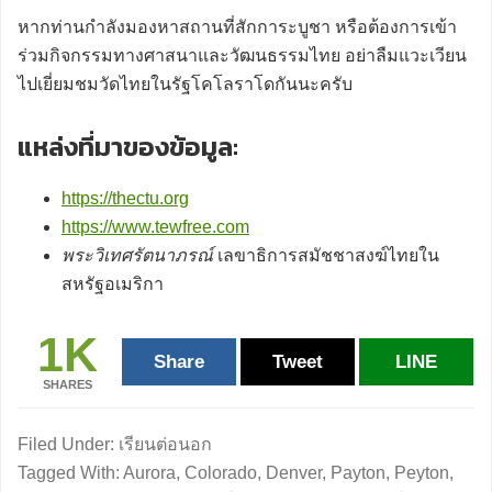
หากท่านกำลังมองหาสถานที่สักการะบูชา หรือต้องการเข้า
ร่วมกิจกรรมทางศาสนาและวัฒนธรรมไทย อย่าลืมแวะเวียน
ไปเยี่ยมชมวัดไทยในรัฐโคโลราโดกันนะครับ
แหล่งที่มาของข้อมูล:
https://thectu.org
https://www.tewfree.com
พระวิเทศรัตนาภรณ์
เลขาธิการสมัชชาสงฆ์ไทยใน
สหรัฐอเมริกา
1K
Share
Tweet
LINE
SHARES
Filed Under:
เรียนต่อนอก
Tagged With:
Aurora
,
Colorado
,
Denver
,
Payton
,
Peyton
,