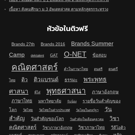
เนื้อหา สังคมศึกษา ม.3 อัพเดทล่าสุด ตามหลักสูตรกระทรวง
หัวข้อในติวฟรี
Brands Summer
Brands 27th
Brands 2016
O-NET
Camp
ข้อสอบ
GAT
dektalent
คณิตศาสตร์
คำในภาษาไทย
ดนตรี
ดนตรี
พระพุทธ
ติวแบรนด์
ติว
ธรรมะ
ไทย
พุทธศาสนา
ศาสนา
ภาษาอังกฤษ
พี่โต๋
ภาษาไทย
มหาวิทยาลัย
รายชื่อวันสำคัญของ
รับน้อง
วัน
โลก
วัดไทย
วัดไทยในต่างประเทศ
วัดไทยในสหรัฐฯ
สำคัญ
วิชา
วันสำคัญของโลก
วันสำคัญในเดือนตุลาคม
คณิตศาสตร์
วิชาภาษาไทย
วิชาภาษาอังกฤษ
วีดีโอติว