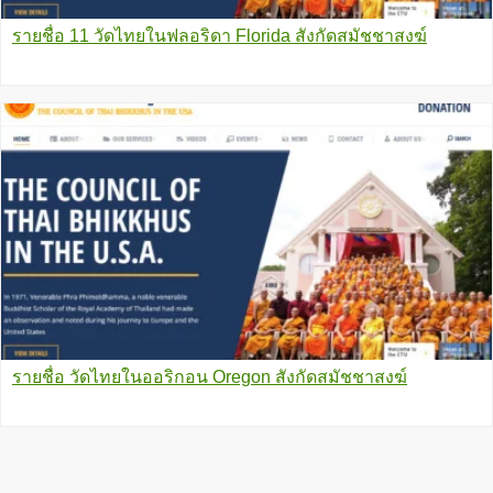
รายชื่อ 11 วัดไทยในฟลอริดา Florida สังกัดสมัชชาสงฆ์
รายชื่อ วัดไทยในออริกอน Oregon สังกัดสมัชชาสงฆ์