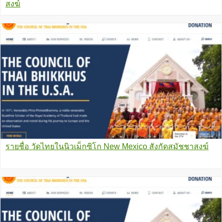
สงฆ์
รายชื่อ วัดไทยในนิวเม็กซิโก New Mexico สังกัดสมัชชาสงฆ์