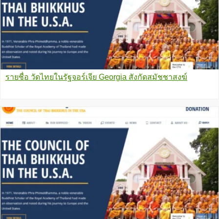
รายชื่อ วัดไทยในรัฐจอร์เจีย Georgia สังกัดสมัชชาสงฆ์