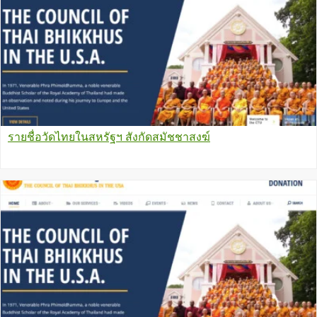
รายชื่อวัดไทยในสหรัฐฯ สังกัดสมัชชาสงฆ์