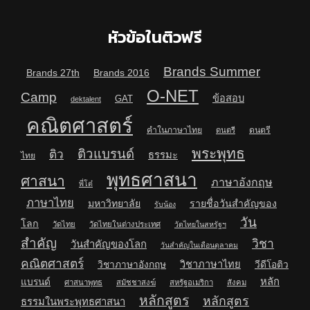
หัวข้อในติวฟรี
Brands Summer
Brands 27th
Brands 2016
O-NET
Camp
ข้อสอบ
GAT
dektalent
คณิตศาสตร์
คำในภาษาไทย
ดนตรี
ดนตรี
พระพุทธ
ติวแบรนด์
ติว
ธรรมะ
ไทย
พุทธศาสนา
ศาสนา
ภาษาอังกฤษ
พี่โต๋
ภาษาไทย
มหาวิทยาลัย
รายชื่อวันสำคัญของ
รับน้อง
วัน
โลก
วัดไทย
วัดไทยในต่างประเทศ
วัดไทยในสหรัฐฯ
สำคัญ
วิชา
วันสำคัญของโลก
วันสำคัญในเดือนตุลาคม
คณิตศาสตร์
วิชาภาษาไทย
วิชาภาษาอังกฤษ
วีดีโอติว
หลัก
แบรนด์
ศาสนาพุทธ
สมัชชาสงฆ์
สหรัฐอเมริกา
สังคม
หลักสูตร
หลักสูตร
ธรรมในพระพุทธศาสนา