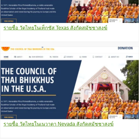
รายชื่อ วัดไทยในเท็กซัส Texas สังกัดสมัชชาสงฆ์
รายชื่อ วัดไทยในเนวาดา Nevada สังกัดสมัชชาสงฆ์