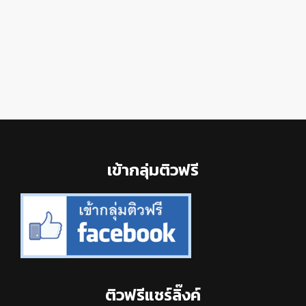
Footer
เข้ากลุ่มติวฟรี
ติวฟรีแชร์ลิ๊งค์