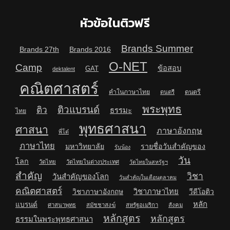
หัวข้อในติวฟรี
Brands Summer
Brands 27th
Brands 2016
O-NET
Camp
ข้อสอบ
GAT
dektalent
คณิตศาสตร์
คำในภาษาไทย
ดนตรี
ดนตรี
พระพุทธ
ติวแบรนด์
ติว
ธรรมะ
ไทย
พุทธศาสนา
ศาสนา
ภาษาอังกฤษ
พี่โต๋
ภาษาไทย
มหาวิทยาลัย
รายชื่อวันสำคัญของ
รับน้อง
วัน
โลก
วัดไทย
วัดไทยในต่างประเทศ
วัดไทยในสหรัฐฯ
สำคัญ
วิชา
วันสำคัญของโลก
วันสำคัญในเดือนตุลาคม
คณิตศาสตร์
วิชาภาษาไทย
วิชาภาษาอังกฤษ
วีดีโอติว
หลัก
แบรนด์
ศาสนาพุทธ
สมัชชาสงฆ์
สหรัฐอเมริกา
สังคม
หลักสูตร
หลักสูตร
ธรรมในพระพุทธศาสนา