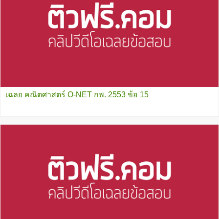
เฉลย คณิตศาสตร์ O-NET กพ. 2553 ข้อ 15