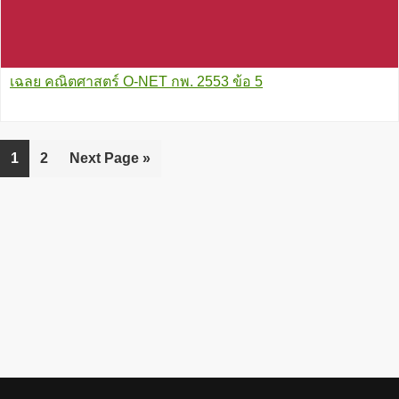
เฉลย คณิตศาสตร์ O-NET กพ. 2553 ข้อ 5
Go
1
Go
2
Go
Next Page »
to
to
to
page
page