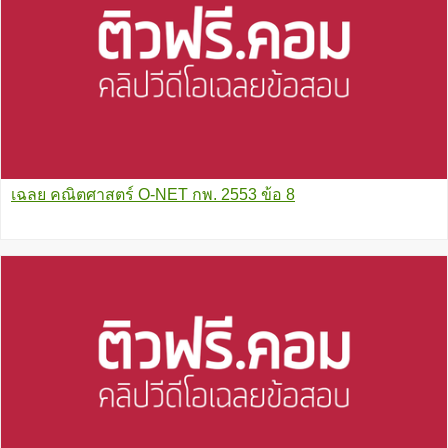
เฉลย คณิตศาสตร์ O-NET กพ. 2553 ข้อ 8