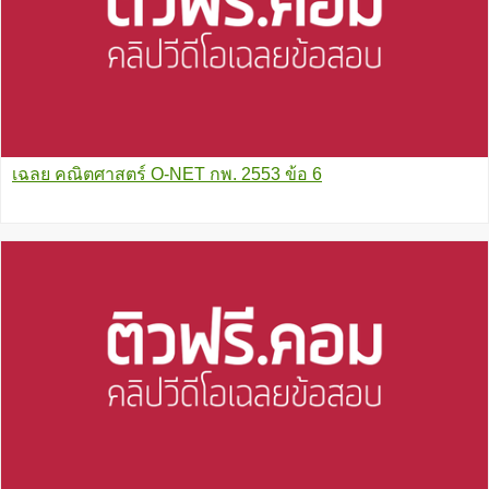
เฉลย คณิตศาสตร์ O-NET กพ. 2553 ข้อ 6