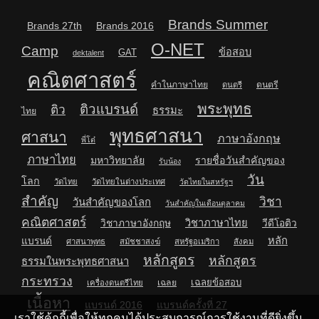
Brands Summer
Brands 27th
Brands 2016
O-NET
Camp
ข้อสอบ
GAT
dektalent
คณิตศาสตร์
คำในภาษาไทย
ดนตรี
ดนตรี
พระพุทธ
ติวแบรนด์
ติว
ธรรมะ
ไทย
พุทธศาสนา
ศาสนา
ภาษาอังกฤษ
พี่โต๋
ภาษาไทย
มหาวิทยาลัย
รายชื่อวันสำคัญของ
รับน้อง
วัน
โลก
วัดไทย
วัดไทยในต่างประเทศ
วัดไทยในสหรัฐฯ
สำคัญ
วิชา
วันสำคัญของโลก
วันสำคัญในเดือนตุลาคม
คณิตศาสตร์
วิชาภาษาไทย
วิชาภาษาอังกฤษ
วีดีโอติว
หลัก
แบรนด์
ศาสนาพุทธ
สมัชชาสงฆ์
สหรัฐอเมริกา
สังคม
หลักสูตร
หลักสูตร
ธรรมในพระพุทธศาสนา
กระทรวง
เฉลยข้อสอบ
เฉลย
เครื่องดนตรีไทย
เนื้อหา
แบรนด์ 2016
แบรนด์ครั้งที่ 27
เราใช้คุ้กกี้เพื่อให้ทุกคนได้ประสบการณ์การใช้งานที่ดียิ่งขึ้น