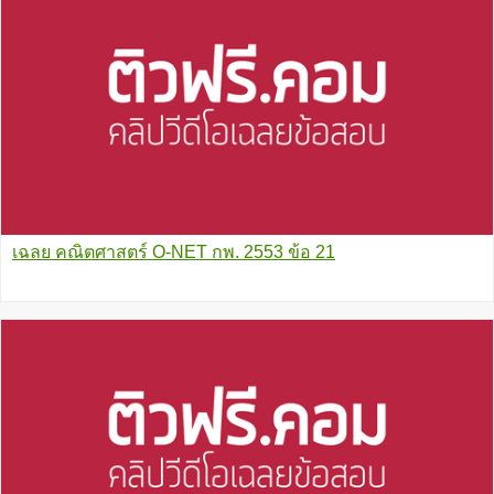
เฉลย คณิตศาสตร์ O-NET กพ. 2553 ข้อ 21