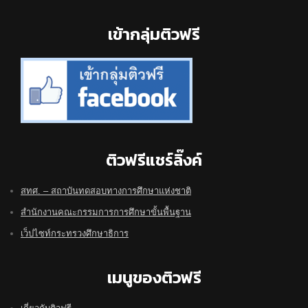
Footer
เข้ากลุ่มติวฟรี
ติวฟรีแชร์ลิ๊งค์
สทศ. – สถาบันทดสอบทางการศึกษาแห่งชาติ
สำนักงานคณะกรรมการการศึกษาขั้นพื้นฐาน
เว็ปไซท์กระทรวงศึกษาธิการ
เมนูของติวฟรี