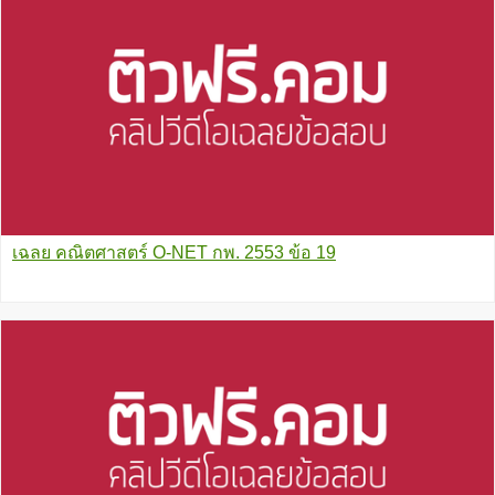
เฉลย คณิตศาสตร์ O-NET กพ. 2553 ข้อ 19