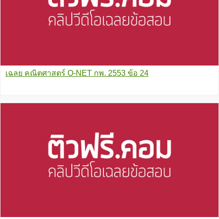
เฉลย คณิตศาสตร์ O-NET กพ. 2553 ข้อ 24