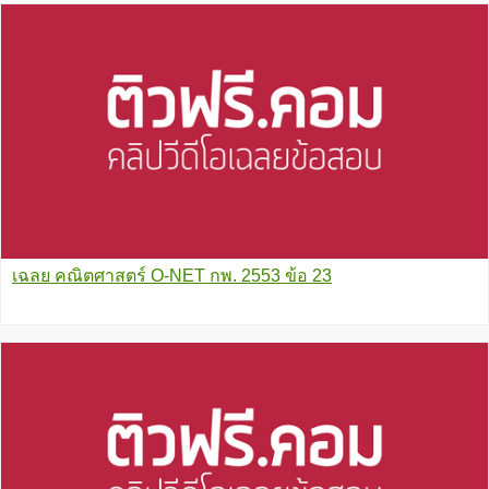
เฉลย คณิตศาสตร์ O-NET กพ. 2553 ข้อ 23