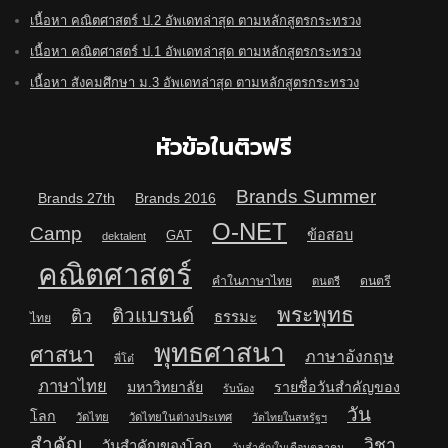
เนื้อหา คณิตศาสตร์ ป.2 อัพเดทล่าสุด ตามหลักสูตรกระทรวง
เนื้อหา คณิตศาสตร์ ป.1 อัพเดทล่าสุด ตามหลักสูตรกระทรวง
เนื้อหา สังคมศึกษา ม.3 อัพเดทล่าสุด ตามหลักสูตรกระทรวง
หัวข้อในติวฟรี
Brands Summer
Brands 27th
Brands 2016
O-NET
Camp
ข้อสอบ
GAT
dektalent
คณิตศาสตร์
คำในภาษาไทย
ดนตรี
ดนตรี
พระพุทธ
ติวแบรนด์
ติว
ธรรมะ
ไทย
พุทธศาสนา
ศาสนา
ภาษาอังกฤษ
พี่โต๋
ภาษาไทย
มหาวิทยาลัย
รายชื่อวันสำคัญของ
รับน้อง
วัน
โลก
วัดไทย
วัดไทยในต่างประเทศ
วัดไทยในสหรัฐฯ
สำคัญ
วิชา
วันสำคัญของโลก
วันสำคัญในเดือนตุลาคม