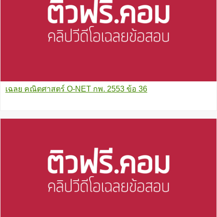
เฉลย คณิตศาสตร์ O-NET กพ. 2553 ข้อ 36