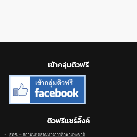
Footer
เข้ากลุ่มติวฟรี
ติวฟรีแชร์ลิ๊งค์
สทศ. – สถาบันทดสอบทางการศึกษาแห่งชาติ