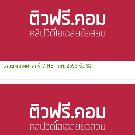
เฉลย คณิตศาสตร์ O-NET กพ. 2553 ข้อ 31