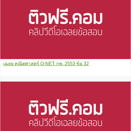
เฉลย คณิตศาสตร์ O-NET กพ. 2553 ข้อ 32