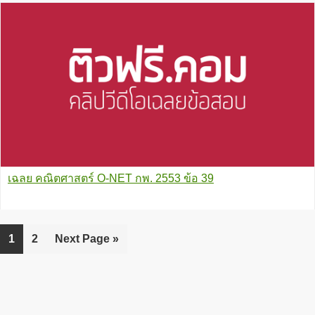
เฉลย คณิตศาสตร์ O-NET กพ. 2553 ข้อ 39
Go
1
Go
2
Go
Next Page »
to
to
to
page
page