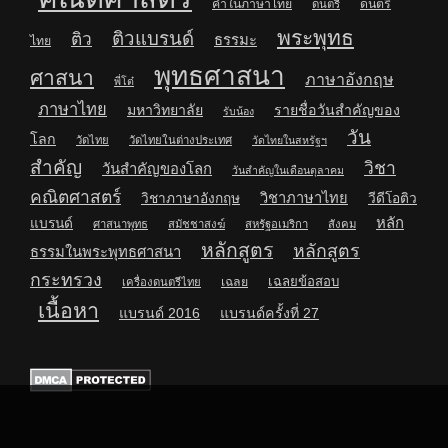
คำในภาษาไทย
ดนตรี
ดนตรี
พระพุทธ
ติวแบรนด์
ติว
ธรรมะ
ไทย
พุทธศาสนา
ศาสนา
ภาษาอังกฤษ
พี่โต๋
ภาษาไทย
มหาวิทยาลัย
รายชื่อวันสำคัญของ
รับน้อง
วัน
โลก
วัดไทย
วัดไทยในต่างประเทศ
วัดไทยในสหรัฐฯ
สำคัญ
วิชา
วันสำคัญของโลก
วันสำคัญในเดือนตุลาคม
คณิตศาสตร์
วิชาภาษาไทย
วิชาภาษาอังกฤษ
วีดีโอติว
หลัก
แบรนด์
ศาสนาพุทธ
สมัชชาสงฆ์
สหรัฐอเมริกา
สังคม
หลักสูตร
หลักสูตร
ธรรมในพระพุทธศาสนา
กระทรวง
เฉลยข้อสอบ
เฉลย
เครื่องดนตรีไทย
เนื้อหา
แบรนด์ 2016
แบรนด์ครั้งที่ 27