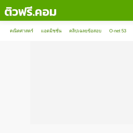
ติวฟรี.คอม
คณิตศาสตร์
แอดมิชชั่น
คลิปเฉลยข้อสอบ
O-net 53