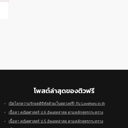
โพสต์ล่าสุดของติวฟรี
เปิดโลกความรักยุคดิจิทัลด้วยเว็บดูดวงฟรี! กับ Lovehoro.in.th
เนื้อหา คณิตศาสตร์ ป.6 อัพเดทล่าสุด ตามหลักสูตรกระทรวง
เนื้อหา คณิตศาสตร์ ป.5 อัพเดทล่าสุด ตามหลักสูตรกระทรวง