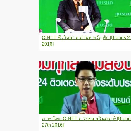
O-NET ชีววิทยา อ.อำพล ขวัญพัก [Brands 2
2016]
ภาษาไทย O-NET อ.วรธน อนันตวงษ์ [Brand
27th 2016]