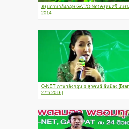
สรุปภาษาอังกฤษ GAT/O-Net ครูสมศรี แบรน
2014
O-NET ภาษาอังกฤษ อ.สุวคนธ์ อินป้อง [Bra
27th 2016]