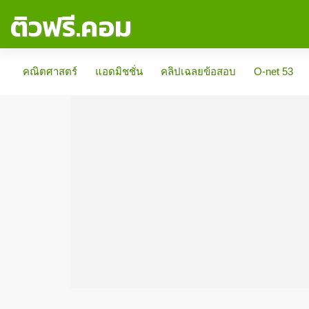
ติวฟรี.คอม
คณิตศาสตร์
แอดมิชชั่น
คลิปเฉลยข้อสอบ
O-net 53