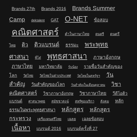
Brands Summer
Brands 27th
Brands 2016
O-NET
Camp
ข้อสอบ
GAT
dektalent
คณิตศาสตร์
คำในภาษาไทย
ดนตรี
ดนตรี
พระพุทธ
ติวแบรนด์
ติว
ธรรมะ
ไทย
พุทธศาสนา
ศาสนา
ภาษาอังกฤษ
พี่โต๋
ภาษาไทย
มหาวิทยาลัย
รายชื่อวันสำคัญของ
รับน้อง
วัน
โลก
วัดไทย
วัดไทยในต่างประเทศ
วัดไทยในสหรัฐฯ
สำคัญ
วิชา
วันสำคัญของโลก
วันสำคัญในเดือนตุลาคม
คณิตศาสตร์
วิชาภาษาไทย
วิชาภาษาอังกฤษ
วีดีโอติว
หลัก
แบรนด์
ศาสนาพุทธ
สมัชชาสงฆ์
สหรัฐอเมริกา
สังคม
หลักสูตร
หลักสูตร
ธรรมในพระพุทธศาสนา
กระทรวง
เฉลยข้อสอบ
เฉลย
เครื่องดนตรีไทย
เนื้อหา
แบรนด์ 2016
แบรนด์ครั้งที่ 27