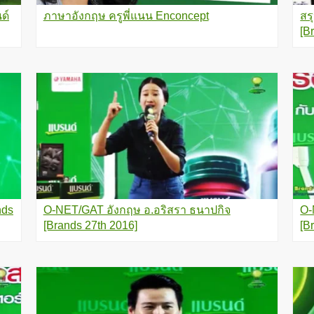
ภาษาอังกฤษ ครูพี่แนน Enconcept
ด์
สร
[B
nds
O-NET/GAT อังกฤษ อ.อริสรา ธนาปกิจ
O-
[Brands 27th 2016]
[B