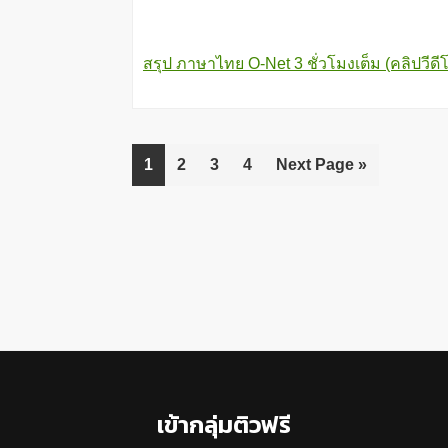
สรุป ภาษาไทย O-Net 3 ชั่วโมงเต็ม (คลิปวีดี
Go
1
Go
2
Go
3
Go
4
Go
Next Page »
to
to
to
to
to
page
page
page
page
Footer
เข้ากลุ่มติวฟรี