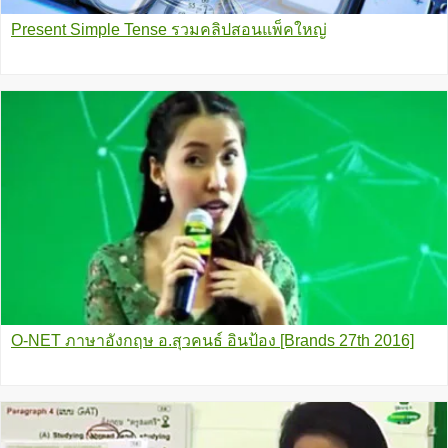
Present Simple Tense รวมคลิปสอนแพ็คใหญ่
O-NET ภาษาอังกฤษ อ.สุวคนธ์ อินป้อง [Brands 27th 2016]