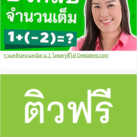
รวมคลิปสอนคณิต ม.1 โดยครูพี่โต๋ Dektalent.com