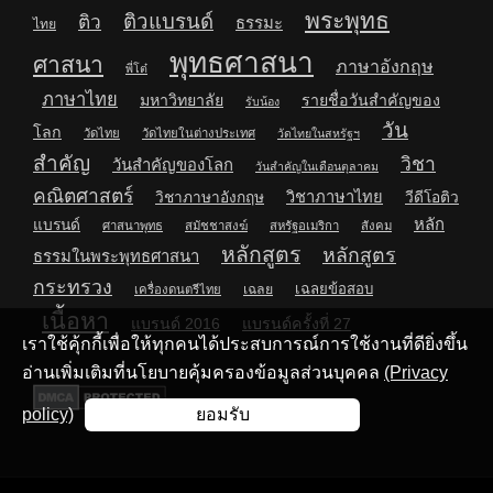
พระพุทธ
ติวแบรนด์
ติว
ธรรมะ
ไทย
พุทธศาสนา
ศาสนา
ภาษาอังกฤษ
พี่โต๋
ภาษาไทย
มหาวิทยาลัย
รายชื่อวันสำคัญของ
รับน้อง
วัน
โลก
วัดไทย
วัดไทยในต่างประเทศ
วัดไทยในสหรัฐฯ
สำคัญ
วิชา
วันสำคัญของโลก
วันสำคัญในเดือนตุลาคม
คณิตศาสตร์
วิชาภาษาไทย
วิชาภาษาอังกฤษ
วีดีโอติว
หลัก
แบรนด์
ศาสนาพุทธ
สมัชชาสงฆ์
สหรัฐอเมริกา
สังคม
หลักสูตร
หลักสูตร
ธรรมในพระพุทธศาสนา
กระทรวง
เฉลยข้อสอบ
เฉลย
เครื่องดนตรีไทย
เนื้อหา
แบรนด์ 2016
แบรนด์ครั้งที่ 27
เราใช้คุ้กกี้เพื่อให้ทุกคนได้ประสบการณ์การใช้งานที่ดียิ่งขึ้น
อ่านเพิ่มเติมที่นโยบายคุ้มครองข้อมูลส่วนบุคคล
(Privacy
policy)
ยอมรับ