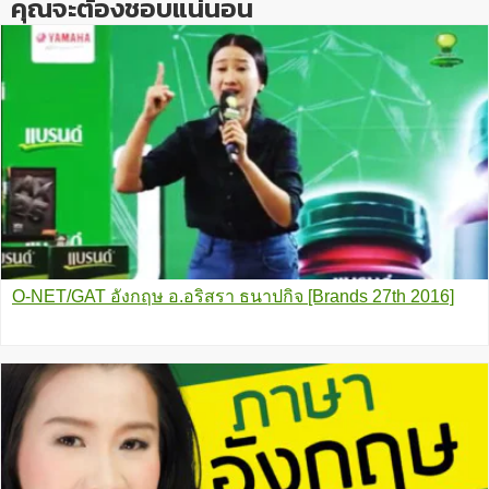
คุณจะต้องชอบแน่นอน
O-NET/GAT อังกฤษ อ.อริสรา ธนาปกิจ [Brands 27th 2016]