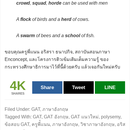
crowd
,
squad
,
horde
can be used with men
A
flock
of birds and a
herd
of cows.
A
swarm
of bees and a
school
of fish.
ขอบคุณครูพี่แนน อริสรา ธนาปกิจ, สถาบันสอนภาษา
Enconcept, และโครงการติวเข้มเติมเต็มความรู้ ของ
กระทรวงศึกษาธิการมาไว้ที่นี้ด้วยครับ แล้วเจอกันใหม่ครับ
4K
Share
Tweet
LINE
SHARES
Filed Under:
GAT
,
ภาษาอังกฤษ
Tagged With:
GAT
,
GAT อังกฤษ
,
GAT แนวใหม่
,
polysemy
,
ข้อสอบ GAT
,
ครูพี่้แนน
,
ภาษาอังกฤษ
,
วิชาภาษาอังกฤษ
,
อริส