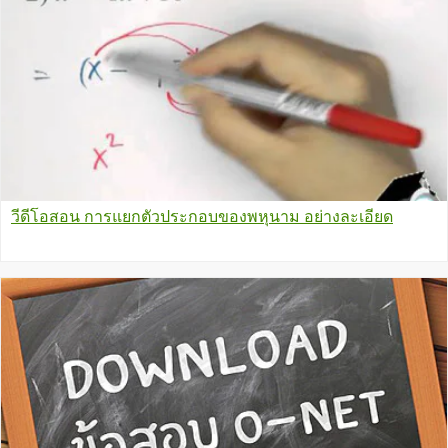
วีดีโอสอน การแยกตัวประกอบของพหุนาม อย่างละเอียด