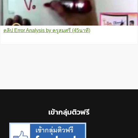
คลิป Error Analysis by ครูสมศรี (45นาที)
Footer
เข้ากลุ่มติวฟรี