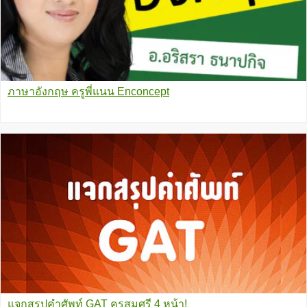
ภาษาอังกฤษ ครูพี่แนน Enconcept
แจกสรุปคำศัพท์ GAT ครูสมศรี 4 หน้า!