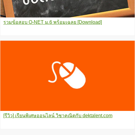
รวมข้อสอบ O-NET ม.6 พร้อมเฉลย [Download]
[รีวิว] เรียนพิเศษออนไลน์ วิชาคณิตกับ dektalent.com