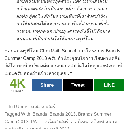
ถ้ามีความพากเพียรอุตสาหะ แต่ถ้าเราพยายาม
แล้วและผลยังไม่เป็นอย่างที่เราต้องการ จงอย่า
ย่อท้อ สู้ต่อไป สักวันความเพียรที่เราสั่งสมไว้จะ
ก่อให้เกิดต้นไม้แห่งความสำเร็จที่สวยงาม พี่เชื่อ
ว่าพวกเราทุกคนคงผ่านอุปสรรคอันนี้ไปได้อย่าง
แน่นอน พี่เป็นกำลังใจให้เสมอ ครูพี่โอม
ขอบคุณครูพี่โอม Ohm Math School และโครงการ Brands
Summer Camp 2013 ครับ ถ้าน้องๆสนใจการเรียนผ่านคลิป
วีดีโอแบบนี้ พี่มีของดีมาแนะนำ คลิปวีดีโอใหญ่และชัดกว่านี้
เยอะครับ ลองอ่านข้างล่างดูเลย 🙂
4K
Share
Tweet
LINE
SHARES
Filed Under:
คณิตศาสตร์
Tagged With:
Brands
,
Brands 2013
,
Brands Summer
Camp 2013
,
PAT1
,
คณิตศาสตร์
,
อ.อติเทพ
,
อติเทพ ถนอม