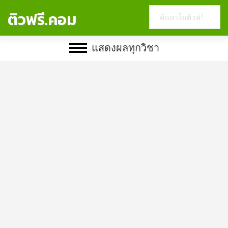
Search
ติวฟรี.คอม
this
website
แสดงผลทุกวิชา