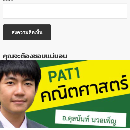
คุณจะต้องชอบแน่นอน