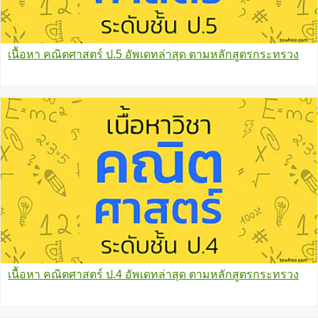
เนื้อหา คณิตศาสตร์ ป.5 อัพเดทล่าสุด ตามหลักสูตรกระทรวง
เนื้อหา คณิตศาสตร์ ป.4 อัพเดทล่าสุด ตามหลักสูตรกระทรวง