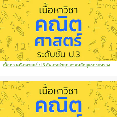
เนื้อหา คณิตศาสตร์ ป.3 อัพเดทล่าสุด ตามหลักสูตรกระทรวง