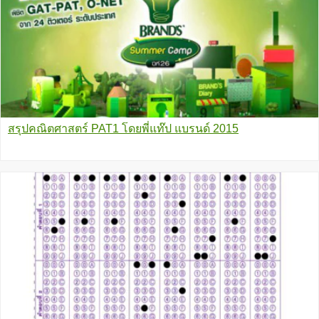
สรุปคณิตศาสตร์ PAT1 โดยพี่แท๊ป แบรนด์ 2015