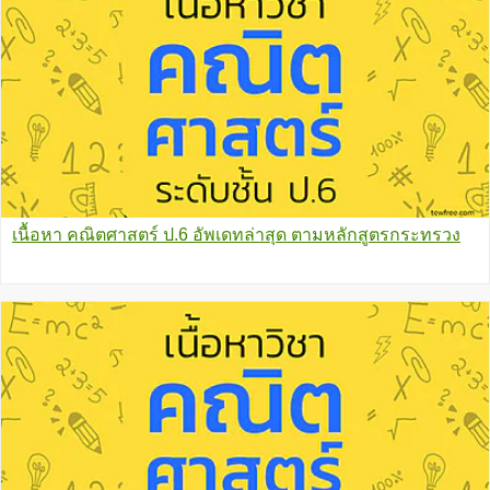
เนื้อหา คณิตศาสตร์ ป.6 อัพเดทล่าสุด ตามหลักสูตรกระทรวง