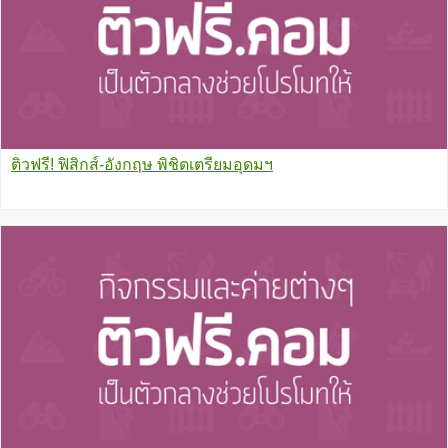
ติวฟรี! ฟิสิกส์-อังกฤษ พิชิตเตรียมอุดมฯ