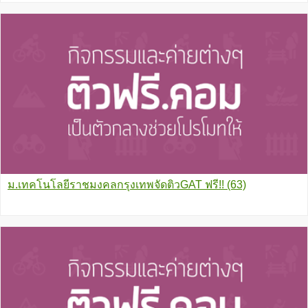
ม.เทคโนโลยีราชมงคลกรุงเทพจัดติวGAT ฟรี!! (63)