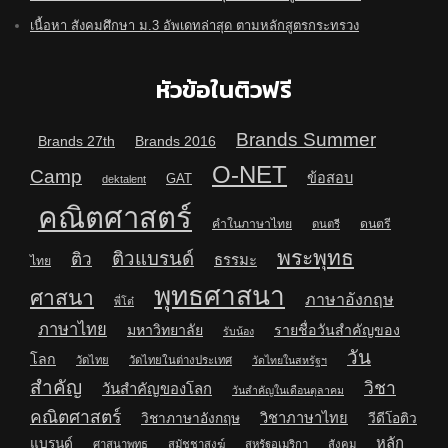
เนื้อหา สังคมศึกษา ม.3 อัพเดทล่าสุด ตามหลักสูตรกระทรวง
หัวข้อในติวฟรี
Brands Summer
Brands 27th
Brands 2016
O-NET
Camp
ข้อสอบ
GAT
dektalent
คณิตศาสตร์
คำในภาษาไทย
ดนตรี
ดนตรี
พระพุทธ
ติวแบรนด์
ติว
ธรรมะ
ไทย
พุทธศาสนา
ศาสนา
ภาษาอังกฤษ
พี่โต๋
ภาษาไทย
มหาวิทยาลัย
รายชื่อวันสำคัญของ
รับน้อง
วัน
โลก
วัดไทย
วัดไทยในต่างประเทศ
วัดไทยในสหรัฐฯ
สำคัญ
วิชา
วันสำคัญของโลก
วันสำคัญในเดือนตุลาคม
คณิตศาสตร์
วิชาภาษาไทย
วิชาภาษาอังกฤษ
วีดีโอติว
หลัก
แบรนด์
ศาสนาพุทธ
สมัชชาสงฆ์
สหรัฐอเมริกา
สังคม