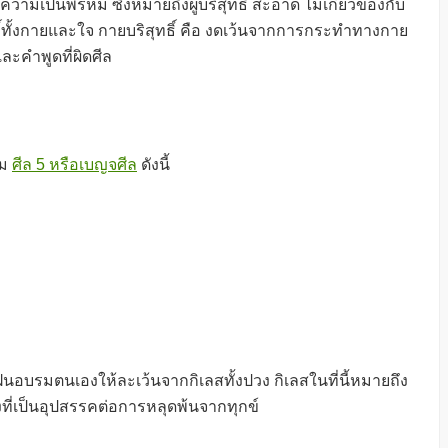
มเป็นพรหม ซึ่งหมายถึงผู้บริสุทธิ์ สะอาด ไม่เกี่ยวข้องกับ
ธิ์ทั้งกายและใจ กายบริสุทธิ์ คือ งดเว้นจากการกระทำทางกาย
และคำพูดที่ผิดศีล
าม
ศีล 5 หรือเบญจศีล
ดังนี้
ึกฝนอบรมตนเองให้ละเว้นจากกิเลสทั้งปวง กิเลสในที่นี้หมายถึง
ี่เป็นอุปสรรคต่อการหลุดพ้นจากทุกข์