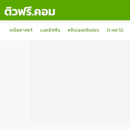
ติวฟรี.คอม
คณิตศาสตร์
แอดมิชชั่น
คลิปเฉลยข้อสอบ
O-net 53