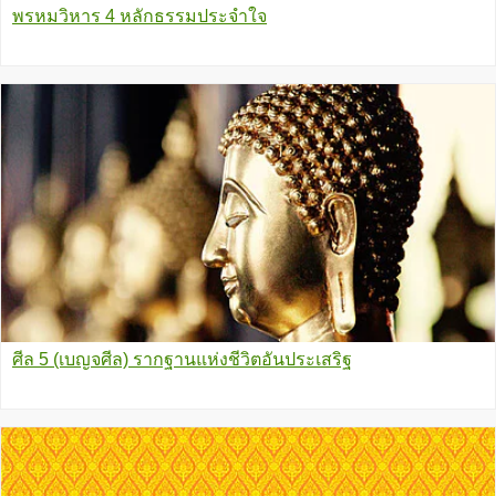
พรหมวิหาร 4 หลักธรรมประจำใจ
ศีล 5 (เบญจศีล) รากฐานแห่งชีวิตอันประเสริฐ