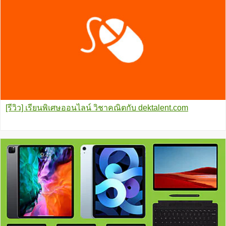
[รีวิว] เรียนพิเศษออนไลน์ วิชาคณิตกับ dektalent.com