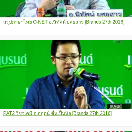
สรุปภาษาไทย O-NET อ.นิทัศน์ ยศธสาร [Brands 27th 2016]
PAT2 วิชาเคมี อ.กฤตน์ ชื่นเป็นนิจ [Brands 27th 2016]