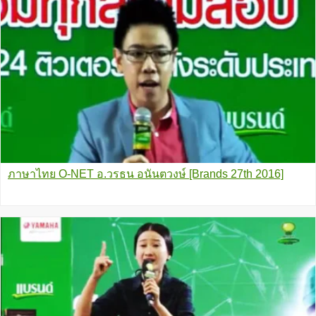
ภาษาไทย O-NET อ.วรธน อนันตวงษ์ [Brands 27th 2016]