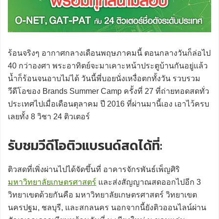
ร้อนจริงๆ อากาศกลางเดือนพฤษภาคมนี้ ตอนกลางวันก็ล่อไป
40 กว่าองศา พระอาทิตย์จะมาเคาะหน้าประตูบ้านกันอยู่แล้ว
น้ำก็ร้อนจนอาบไม่ได้ วันนี้พี่บอยนั่งเหงื่อตกทั้งวัน รวบรวม
วีดีโอของ Brands Summer Camp ครั้งที่ 27 ที่ถ่ายทอดสดทั่ว
ประเทศไปเมื่อเดือนตุลาคม ปี 2016 ที่ผ่านมานี้เอง เอาไว้ครบ
เลยทั้ง 8 วิชา 24 ติวเตอร์
รับชมวีดีโอติวแบรนด์สดได้ที่:
ติวสดที่เพิ่งผ่านไปได้จัดขึ้นที่ อาคารจักรพันธ์เพ็ญศิริ
มหาวิทยาลัยเกษตรศาสตร์
และส่งสัญญาณสดออกไปอีก 3
วิทยาเขตด้วยกันคือ มหาวิทยาลัยเกษตรศาสตร์ วิทยาเขต
นครปฐม, ชลบุรี, และสกลนคร นอกจากนี้ยังติวออนไลน์ผ่าน