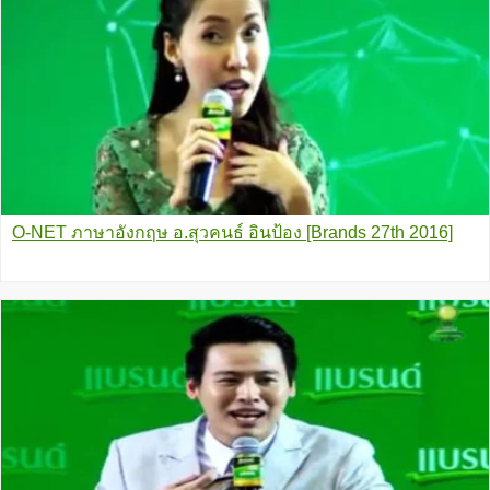
O-NET ภาษาอังกฤษ อ.สุวคนธ์ อินป้อง [Brands 27th 2016]