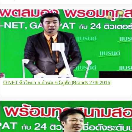
O-NET ชีววิทยา อ.อำพล ขวัญพัก [Brands 27th 2016]