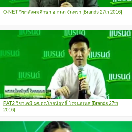
O-NET วิชาสังคมศึกษา อ.กนก จันทรา [Brands 27th 2016]
PAT2 วิชาเคมี ผศ.ดร.โรจน์ฤทธิ์ โรจนธเนศ [Brands 27th
2016]