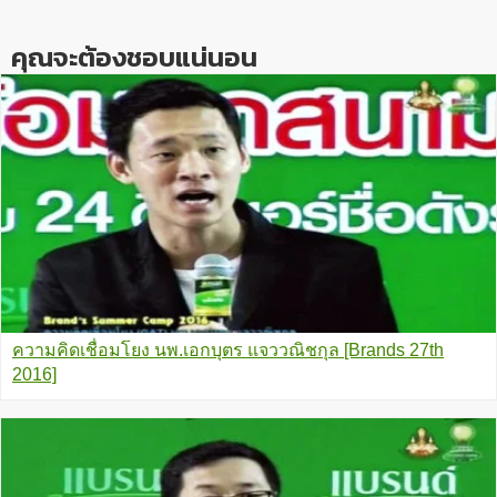
คุณจะต้องชอบแน่นอน
ความคิดเชื่อมโยง นพ.เอกบุตร แจววณิชกุล [Brands 27th
2016]