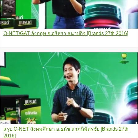
O-NET/GAT อังกฤษ อ.อริสรา ธนาปกิจ [Brands 27th 2016]
สรุป O-NET สังคมศึกษา อ.ธนัช ลาภนิมิตรชัย [Brands 27th
2016]