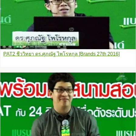
PAT2 ชีววิทยา ดร.ศุภณัฐ ไพโรหกุล [Brands 27th 2016]