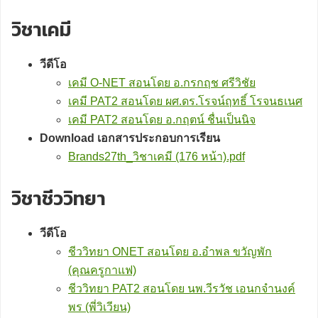
วิชาเคมี
วีดีโอ
เคมี O-NET สอนโดย อ.กรกฤช ศรีวิชัย
เคมี PAT2 สอนโดย ผศ.ดร.โรจน์ฤทธิ์ โรจนธเนศ
เคมี PAT2 สอนโดย อ.กฤตน์ ชื่นเป็นนิจ
Download เอกสารประกอบการเรียน
Brands27th_วิชาเคมี (176 หน้า).pdf
วิชาชีววิทยา
วีดีโอ
ชีววิทยา ONET สอนโดย อ.อำพล ขวัญพัก
(คุณครูกาแฟ)
ชีววิทยา PAT2 สอนโดย นพ.วีรวัช เอนกจำนงค์
พร (พี่วิเวียน)