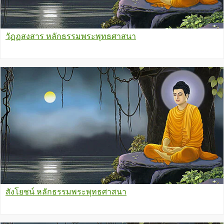
วัฏฏสงสาร หลักธรรมพระพุทธศาสนา
สังโยชน์ หลักธรรมพระพุทธศาสนา