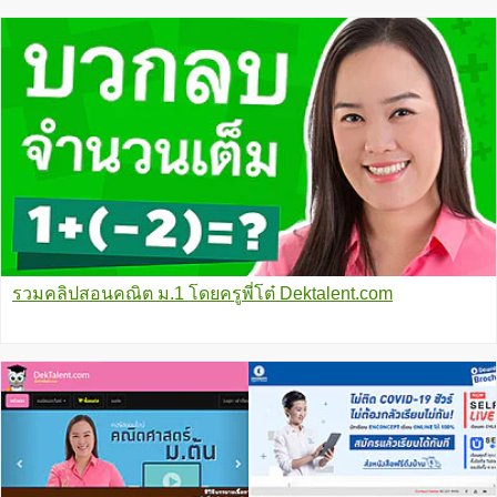
รวมคลิปสอนคณิต ม.1 โดยครูพี่โต๋ Dektalent.com