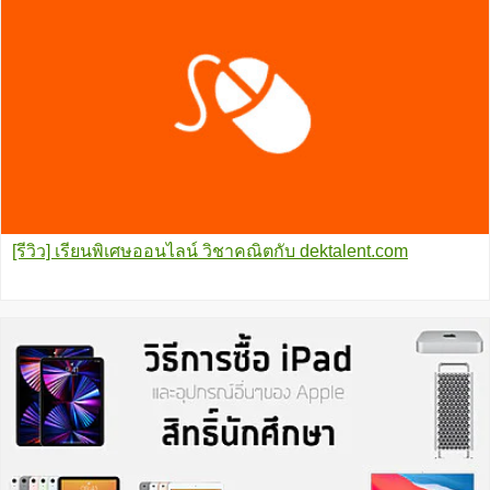
[รีวิว] เรียนพิเศษออนไลน์ วิชาคณิตกับ dektalent.com