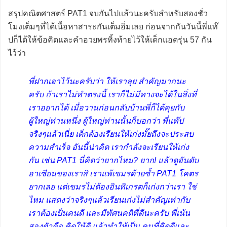
สรุปคณิตศาสตร์ PAT1 จบกันไปแล้วนะครับสำหรับสองชั่ว
โมงเต็มๆที่ได้เนื้อหาสาระกันเต็มอิ่มเลย ก่อนจากกันวันนี้พี่แท๊
ปก็ได้ให้ข้อคิดและคำอวยพรทิ้งท้ายไว้ให้เด็กแอดรุ่น 57 กัน
ไว้ว่า
พี่ฝากเอาไว้นะครับว่า ให้เราลุย สำคัญมากนะ
ครับ ถ้าเราไม่ทำตรงนี้ เราก็ไม่มีทางจะได้ในสิ่งที่
เราอยากได้ เมื่อวานก่อนกลับบ้านพี่ก็ได้คุยกับ
ผู้ใหญ่ท่านหนึ่ง ผู้ใหญ่ท่านนั้นก็บอกว่า พี่แท๊ป
จริงๆแล้วเนี่ย เด็กต้องเรียนให้เก่งมั๊ยถึงจะประสบ
ความสำเร็จ อันนี้น่าคิด เรากำลังจะเรียนให้เก่ง
กัน เช่น PAT1 นี่คิดว่ายากไหม? ยาก! แล้วดูอันดับ
อาเซียนของเราสิ เราแพ้เขมรด้วยซ้ำ PAT1 โคตร
ยากเลย แต่เขมรไม่ต้องอินทิเกรตก็เก่งกว่าเรา ใช่
ไหม แสดงว่าจริงๆแล้วเรียนเก่งไม่สำคัญเท่ากับ
เราต้องเป็นคนดี และมีทัศนคติที่ดีนะครับ พี่เน้น
สองตัวคือ คิดให้ดี แล้วทำให้เป็น คนที่คิดดีและ