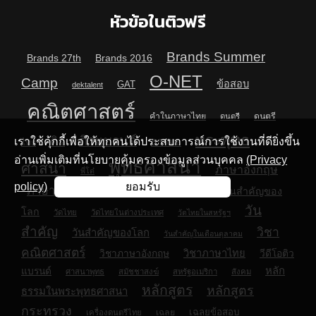
หัวข้อในติวฟรี
Brands Summer
Brands 27th
Brands 2016
O-NET
Camp
ข้อสอบ
GAT
dektalent
คณิตศาสตร์
คำในภาษาไทย
ดนตรี
ดนตรี
พระพุทธ
ติวแบรนด์
ติว
เราใช้คุ้กกี้เพื่อให้ทุกคนได้ประสบการณ์การใช้งานที่ดียิ่งขึ้น
ธรรมะ
ไทย
อ่านเพิ่มเติมที่นโยบายคุ้มครองข้อมูลส่วนบุคคล
(Privacy
พุทธศาสนา
ศาสนา
ภาษาอังกฤษ
พี่โต๋
policy)
ยอมรับ
ภาษาไทย
มหาวิทยาลัย
รายชื่อวันสำคัญของ
รับน้อง
วัน
โลก
วัดไทย
วัดไทยในต่างประเทศ
วัดไทยในสหรัฐฯ
สำคัญ
วิชา
วันสำคัญของโลก
วันสำคัญในเดือนตุลาคม
คณิตศาสตร์
วิชาภาษาไทย
วิชาภาษาอังกฤษ
วีดีโอติว
หลัก
แบรนด์
ศาสนาพุทธ
สมัชชาสงฆ์
สหรัฐอเมริกา
สังคม
หลักสูตร
หลักสูตร
ธรรมในพระพุทธศาสนา
กระทรวง
เฉลยข้อสอบ
เฉลย
เครื่องดนตรีไทย