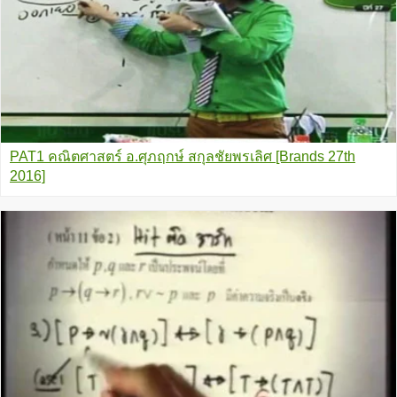
PAT1 คณิตศาสตร์ อ.ศุภฤกษ์ สกุลชัยพรเลิศ [Brands 27th
2016]