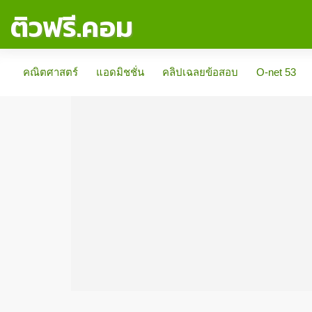
ติวฟรี.คอม
คณิตศาสตร์
แอดมิชชั่น
คลิปเฉลยข้อสอบ
O-net 53