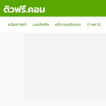
ติวฟรี.คอม
คณิตศาสตร์
แอดมิชชั่น
คลิปเฉลยข้อสอบ
O-net 53