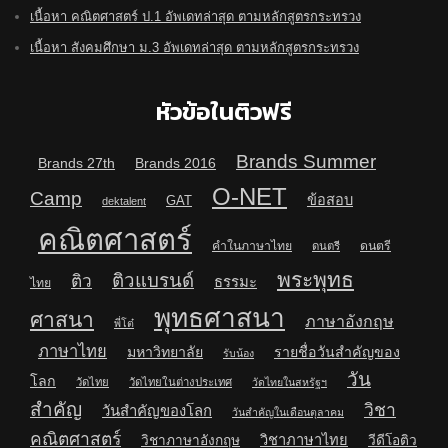
เนื้อหา คณิตศาสตร์ ป.1 อัพเดทล่าสุด ตามหลักสูตรกระทรวง
เนื้อหา สังคมศึกษา ม.3 อัพเดทล่าสุด ตามหลักสูตรกระทรวง
หัวข้อในติวฟรี
Brands Summer
Brands 27th
Brands 2016
O-NET
Camp
ข้อสอบ
GAT
dektalent
คณิตศาสตร์
คำในภาษาไทย
ดนตรี
ดนตรี
พระพุทธ
ติวแบรนด์
ติว
ธรรมะ
ไทย
พุทธศาสนา
ศาสนา
ภาษาอังกฤษ
พี่โต๋
ภาษาไทย
มหาวิทยาลัย
รายชื่อวันสำคัญของ
รับน้อง
วัน
โลก
วัดไทย
วัดไทยในต่างประเทศ
วัดไทยในสหรัฐฯ
สำคัญ
วิชา
วันสำคัญของโลก
วันสำคัญในเดือนตุลาคม
คณิตศาสตร์
วิชาภาษาไทย
วิชาภาษาอังกฤษ
วีดีโอติว