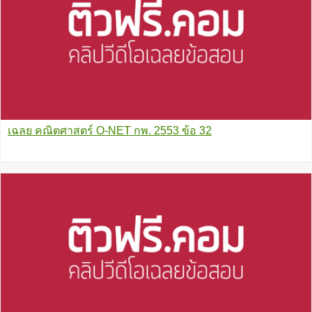
เฉลย คณิตศาสตร์ O-NET กพ. 2553 ข้อ 32