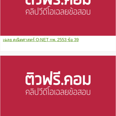
เฉลย คณิตศาสตร์ O-NET กพ. 2553 ข้อ 39