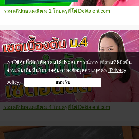
รวมคลิปสอนคณิต ม.1 โดยครูพี่โต๋ Dektalent.com
เราใช้คุ้กกี้เพื่อให้ทุกคนได้ประสบการณ์การใช้งานที่ดียิ่งขึ้น
อ่านเพิ่มเติมที่นโยบายคุ้มครองข้อมูลส่วนบุคคล
(Privacy
policy)
ยอมรับ
รวมคลิปสอนคณิต ม.4 โดยครูพี่โต๋ Dektalent.com