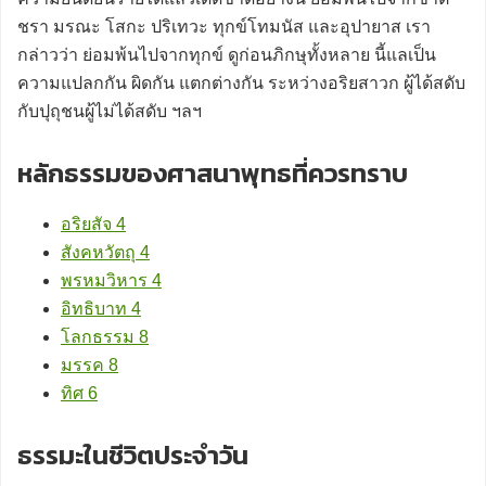
ชรา มรณะ โสกะ ปริเทวะ ทุกข์โทมนัส และอุปายาส เรา
กล่าวว่า ย่อมพ้นไปจากทุกข์ ดูก่อนภิกษุทั้งหลาย นี้แลเป็น
ความแปลกกัน ผิดกัน แตกต่างกัน ระหว่างอริยสาวก ผู้ได้สดับ
กับปุถุชนผู้ไม่ได้สดับ ฯลฯ
หลักธรรมของศาสนาพุทธที่ควรทราบ
อริยสัจ 4
สังคหวัตถุ 4
พรหมวิหาร 4
อิทธิบาท 4
โลกธรรม 8
มรรค 8
ทิศ 6
ธรรมะในชีวิตประจำวัน