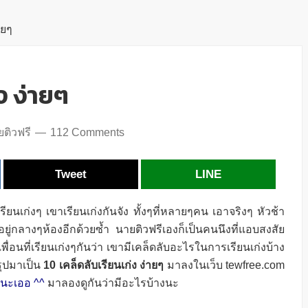
ายๆ
ง ง่ายๆ
ติวฟรี
112 Comments
Tweet
LINE
เก่งๆ เขาเรียนเก่งกันจัง ทั้งๆที่หลายๆคน เอาจริงๆ หัวช้า
อยู่กลางๆห้องอีกด้วยซ้ำ นายติวฟรีเองก็เป็นคนนึงที่แอบสงสัย
ื่อนที่เรียนเก่งๆกันว่า เขามีเคล็ดลับอะไรในการเรียนเก่งบ้าง
สรุปมาเป็น
10 เคล็ดลับเรียนเก่ง ง่ายๆ
มาลงในเว็บ tewfree.com
ด้นะเออ ^^
มาลองดูกันว่ามีอะไรบ้างนะ