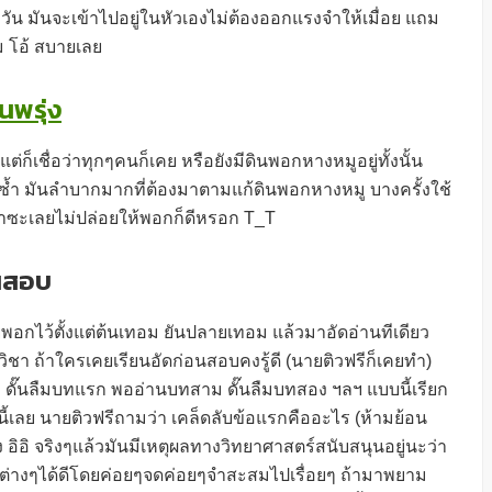
อวัน มันจะเข้าไปอยู่ในหัวเองไม่ต้องออกแรงจำให้เมื่อย แถม
ม โอ้ สบายเลย
นพรุ่ง
่ก็เชื่อว่าทุกๆคนก็เคย หรือยังมีดินพอกหางหมูอยู่ทั้งนั้น
้ำ มันลำบากมากที่ต้องมาตามแก้ดินพอกหางหมู บางครั้งใช้
งี้ทำซะเลยไม่ปล่อยให้พอกก็ดีหรอก T_T
อนสอบ
ยพอกไว้ตั้งแต่ต้นเทอม ยันปลายเทอม แล้วมาอัดอ่านทีเดียว
ิชา ถ้าใครเคยเรียนอัดก่อนสอบคงรู้ดี (นายติวฟรีก็เคยทำ)
ง ดั๊นลืมบทแรก พออ่านบทสาม ดั๊นลืมบทสอง ฯลฯ แบบนี้เรียก
นี้เลย นายติวฟรีถามว่า เคล็ดลับข้อแรกคืออะไร (ห้ามย้อน
่ง อิอิ จริงๆแล้วมันมีเหตุผลทางวิทยาศาสตร์สนับสนุนอยู่นะว่า
่างๆได้ดีโดยค่อยๆจดค่อยๆจำสะสมไปเรื่อยๆ ถ้ามาพยาม