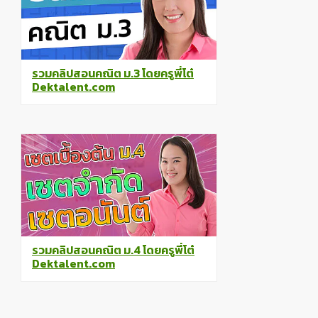
รวมคลิปสอนคณิต ม.3 โดยครูพี่โต๋
Dektalent.com
รวมคลิปสอนคณิต ม.4 โดยครูพี่โต๋
Dektalent.com