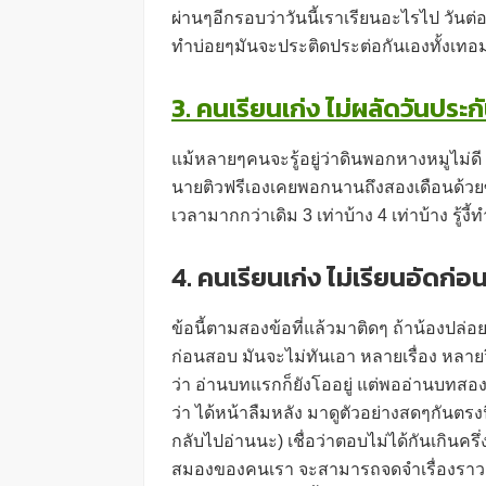
ผ่านๆอีกรอบว่าวันนี้เราเรียนอะไรไป วันต่
ทำบ่อยๆมันจะประติดประต่อกันเองทั้งเทอ
3. คนเรียนเก่ง ไม่ผลัดวันประกั
แม้หลายๆคนจะรู้อยู่ว่าดินพอกหางหมูไม่ดี แต
นายติวฟรีเองเคยพอกนานถึงสองเดือนด้วยซ
เวลามากกว่าเดิม 3 เท่าบ้าง 4 เท่าบ้าง รู้
4. คนเรียนเก่ง ไม่เรียนอัดก่
ข้อนี้ตามสองข้อที่แล้วมาติดๆ ถ้าน้องปล่อ
ก่อนสอบ มันจะไม่ทันเอา หลายเรื่อง หลายว
ว่า อ่านบทแรกก็ยังโออยู่ แต่พออ่านบทสอ
ว่า ได้หน้าลืมหลัง มาดูตัวอย่างสดๆกันตรง
กลับไปอ่านนะ) เชื่อว่าตอบไม่ได้กันเกินครึ
สมองของคนเรา จะสามารถจดจำเรื่องราวต