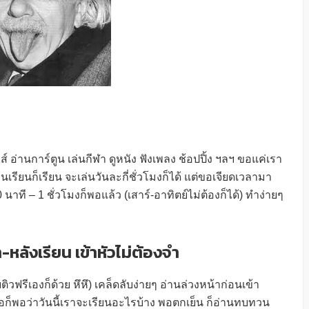
 อ่านการ์ตูน เล่นกีฬา ดูหนัง ฟังเพลง ช้อปปิ้ง ฯลฯ ขอแค่เรา
เรียนก็เรียน จะเล่นวันละกี่ชั่วโมงก็ได้ แต่ขอเจียดเวลามา
าที – 1 ชั่วโมงก็พอแล้ว (เสาร์-อาทิตย์ไม่ต้องก็ได้) ทำง่ายๆ
-หลังเรียน เข้าหัวไม่ต้องจำ
ิวฟรีเองก็ด้วย หึหึ) เคล็ดลับง่ายๆ อ่านล่วงหน้าก่อนเข้า
้อก็พอว่าวันนี้เราจะเรียนอะไรบ้าง พอตกเย็น ก็อ่านทบทวน