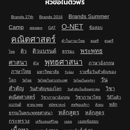
หัวข้อในติวฟรี
Brands Summer
Brands 27th
Brands 2016
O-NET
Camp
ข้อสอบ
GAT
dektalent
คณิตศาสตร์
คำในภาษาไทย
ดนตรี
ดนตรี
พระพุทธ
ติวแบรนด์
ติว
ธรรมะ
ไทย
พุทธศาสนา
ศาสนา
ภาษาอังกฤษ
พี่โต๋
ภาษาไทย
มหาวิทยาลัย
รายชื่อวันสำคัญของ
รับน้อง
วัน
โลก
วัดไทย
วัดไทยในต่างประเทศ
วัดไทยในสหรัฐฯ
สำคัญ
วิชา
วันสำคัญของโลก
วันสำคัญในเดือนตุลาคม
คณิตศาสตร์
วิชาภาษาไทย
วิชาภาษาอังกฤษ
วีดีโอติว
หลัก
แบรนด์
ศาสนาพุทธ
สมัชชาสงฆ์
สหรัฐอเมริกา
สังคม
หลักสูตร
หลักสูตร
ธรรมในพระพุทธศาสนา
กระทรวง
เฉลยข้อสอบ
เฉลย
เครื่องดนตรีไทย