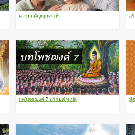
ความกตัญญูกตเวที
อร
บทโพชฌงค์ 7 พร้อมคำแปล
ทิ