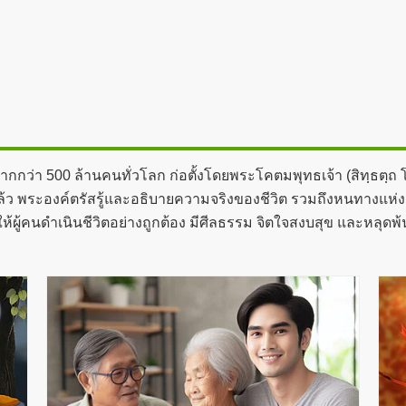
ากกว่า 500 ล้านคนทั่วโลก ก่อตั้งโดยพระโคตมพุทธเจ้า (สิทฺธตฺถ
ล้ว พระองค์ตรัสรู้และอธิบายความจริงของชีวิต รวมถึงหนทางแห่งการ
้ผู้คนดำเนินชีวิตอย่างถูกต้อง มีศีลธรรม จิตใจสงบสุข และหลุดพ้น