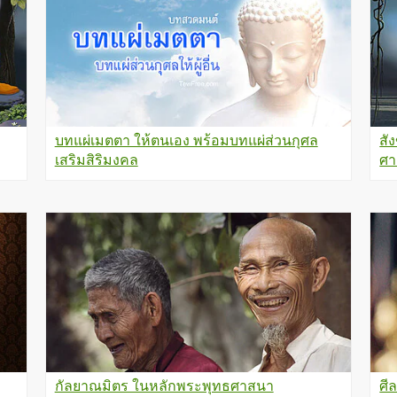
บทแผ่เมตตา ให้ตนเอง พร้อมบทแผ่ส่วนกุศล
สั
เสริมสิริมงคล
ศา
กัลยาณมิตร ในหลักพระพุทธศาสนา
ศี