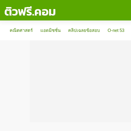
ติวฟรี.คอม
คณิตศาสตร์
แอดมิชชั่น
คลิปเฉลยข้อสอบ
O-net 53