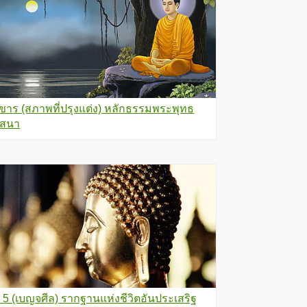
งขาร (สภาพที่ปรุงแต่ง) หลักธรรมพระพุทธ
สนา
ล 5 (เบญจศีล) รากฐานแห่งชีวิตอันประเสริฐ