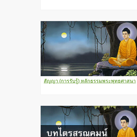
สัญญา (การรับรู้) หลักธรรมพระพุทธศาสนา