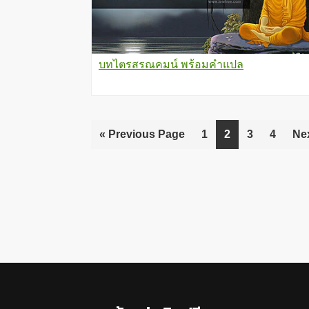
บทไตรสรณคมน์ พร้อมคำแปล
«
Go
Previous Page
Go
1
Go
2
Go
3
Go
4
Go
Ne
to
to
to
to
to
to
page
page
page
page