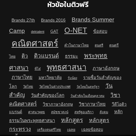
หัวข้อในติวฟรี
Brands Summer
Brands 27th
Brands 2016
O-NET
Camp
ข้อสอบ
GAT
dektalent
คณิตศาสตร์
คำในภาษาไทย
ดนตรี
ดนตรี
พระพุทธ
ติวแบรนด์
ติว
ธรรมะ
ไทย
พุทธศาสนา
ศาสนา
ภาษาอังกฤษ
พี่โต๋
ภาษาไทย
มหาวิทยาลัย
รายชื่อวันสำคัญของ
รับน้อง
วัน
โลก
วัดไทย
วัดไทยในต่างประเทศ
วัดไทยในสหรัฐฯ
สำคัญ
วิชา
วันสำคัญของโลก
วันสำคัญในเดือนตุลาคม
คณิตศาสตร์
วิชาภาษาไทย
วิชาภาษาอังกฤษ
วีดีโอติว
หลัก
แบรนด์
ศาสนาพุทธ
สมัชชาสงฆ์
สหรัฐอเมริกา
สังคม
หลักสูตร
หลักสูตร
ธรรมในพระพุทธศาสนา
กระทรวง
เฉลยข้อสอบ
เฉลย
เครื่องดนตรีไทย