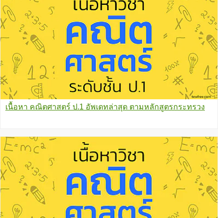
เนื้อหา คณิตศาสตร์ ป.1 อัพเดทล่าสุด ตามหลักสูตรกระทรวง