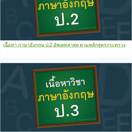
เนื้อหา ภาษาอังกฤษ ป.2 อัพเดทล่าสุด ตามหลักสูตรกระทรวง