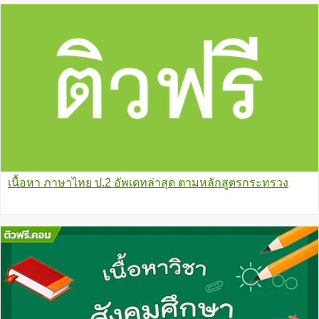
เนื้อหา ภาษาไทย ป.2 อัพเดทล่าสุด ตามหลักสูตรกระทรวง