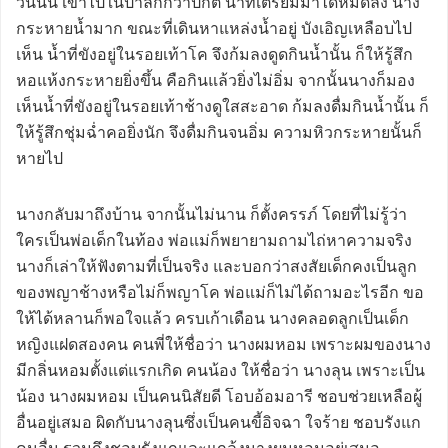
วันนั้น เข้าไปในป่าลึกกว่าปกติ น้ำที่เตรียมมาได้หมดลง นาง
กระหายน้ำมาก ขณะที่เดินหาแหล่งน้ำอยู่ บังเอิญเหลือบไป
เห็น น้ำที่ขังอยู่ในรอยเท้าโค จึงก้มลงดูดกินน้ำนั้น ก็ให้รู้สึก
หอแห้งกระหายยิ่งขึ้น คือกินแล้วยิ่งไม่อิ่ม จากนั้นนางก็มอง
เห็นน้ำที่ขังอยู่ในรอยเท้าช้างดูใสสะอาด ก้มลงดื่มกินน้ำนั้น ก็
ให้รู้สึกชุ่มฉ่ำคอยิ่งนัก จึงดื่มกินจนอิ่ม ความหิวกระหายนั้นก็
หายไป
นางกลับมาถึงบ้าน จากนั้นไม่นาน ก็ตั้งครรภ์ โดยที่ไม่รู้ว่า
ใครเป็นพ่อเด็กในท้อง พ่อแม่ก็พยายามถามไถ่หาความจริง
นางก็เล่าให้ฟังตามที่เป็นจริง และบอกว่าสงสัยเด็กคงเป็นลูก
ของพญาช้างหรือไม่ก็พญาโค พ่อแม่ก็ไม่ได้ถามอะไรอีก ขอ
ให้ได้หลานก็พอใจแล้ว ครบเก้าเดือน นางคลอดลูกเป็นเด็ก
หญิงแฝดสองคน คนพี่ให้ชื่อว่า นางผมหอม เพราะผมของนาง
มีกลิ่นหอมตั้งแต่แรกเกิด คนน้อง ให้ชื่อว่า นางลุน เพราะเป็น
น้อง นางผมหอม เป็นคนนิสัยดี โอบอ้อมอารี ชอบช่วยเหลือผู้
อื่นอยู่เสมอ ผิดกับนางลุนซึ่งเป็นคนขี้อิจฉา ใจร้าย ชอบรังแก