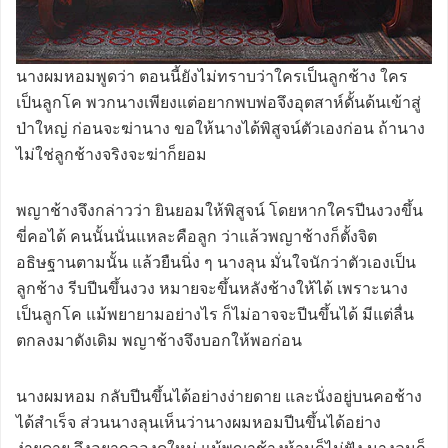
นางผมหอมพูดว่า ตอนนี้ยังไม่ทราบว่าใครเป็นลูกช้าง ใคร
เป็นลูกโค พวกนางเพียงแต่อยากพบพ่อจึงอุตสาห์ดั้นด้นเข้าสู่
ป่าใหญ่ ก่อนจะฆ่านาง ขอให้นางได้พิสูจน์ตัวเองก่อน ถ้านาง
ไม่ใช่ลูกช้างจริงจะฆ่าก็ยอม
พญาช้างจึงกล่าวว่า ยินยอมให้พิสูจน์ โดยหากใครปีนงวงขึ้น
ขี่คอได้ คนนั้นนั่นแหละคือลูก ว่าแล้วพญาช้างก็ตั้งจิต
อธิษฐานตามนั้น แล้วยืนนิ่ง ๆ นางลุน มั่นใจนักว่าตัวเองเป็น
ลูกช้าง รีบปีนขึ้นงวง หมายจะขึ้นหลังช้างให้ได้ เพราะนาง
เป็นลูกโค แม้พยายามอย่างไร ก็ไม่อาจจะปีนขึ้นได้ มีแต่ลื่น
ตกลงมาดังเดิม พญาช้างจึงบอกให้พอก่อน
นางผมหอม กลับปีนขึ้นได้อย่างง่ายดาย และนั่งอยู่บนคอช้าง
ได้สำเร็จ ส่วนนางลุนเห็นว่านางผมหอมปีนขึ้นได้อย่าง