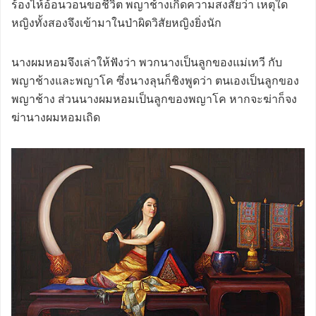
ร้องไห้อ้อนวอนขอชีวิต พญาช้างเกิดความสงสัยว่า เหตุใด
หญิงทั้งสองจึงเข้ามาในป่าผิดวิสัยหญิงยิ่งนัก
นางผมหอมจึงเล่าให้ฟังว่า พวกนางเป็นลูกของแม่เทวี กับ
พญาช้างและพญาโค ซึ่งนางลุนก็ชิงพูดว่า ตนเองเป็นลูกของ
พญาช้าง ส่วนนางผมหอมเป็นลูกของพญาโค หากจะฆ่าก็จง
ฆ่านางผมหอมเถิด