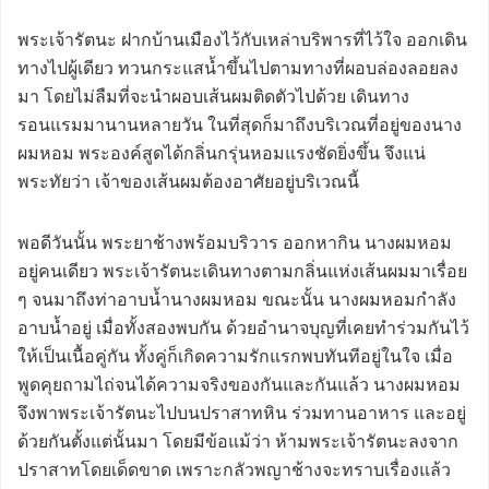
พระเจ้ารัตนะ ฝากบ้านเมืองไว้กับเหล่าบริพารที่ไว้ใจ ออกเดิน
ทางไปผู้เดียว ทวนกระแสน้ำขึ้นไปตามทางที่ผอบล่องลอยลง
มา โดยไม่ลืมที่จะนำผอบเส้นผมติดตัวไปด้วย เดินทาง
รอนแรมมานานหลายวัน ในที่สุดก็มาถึงบริเวณที่อยู่ของนาง
ผมหอม พระองค์สูดได้กลิ่นกรุ่นหอมแรงชัดยิ่งขึ้น จึงแน่
พระทัยว่า เจ้าของเส้นผมต้องอาศัยอยู่บริเวณนี้
พอดีวันนั้น พระยาช้างพร้อมบริวาร ออกหากิน นางผมหอม
อยู่คนเดียว พระเจ้ารัตนะเดินทางตามกลิ่นแห่งเส้นผมมาเรื่อย
ๆ จนมาถึงท่าอาบน้ำนางผมหอม ขณะนั้น นางผมหอมกำลัง
อาบน้ำอยู่ เมื่อทั้งสองพบกัน ด้วยอำนาจบุญที่เคยทำร่วมกันไว้
ให้เป็นเนื้อคู่กัน ทั้งคู่ก็เกิดความรักแรกพบทันทีอยู่ในใจ เมื่อ
พูดคุยถามไถ่จนได้ความจริงของกันและกันแล้ว นางผมหอม
จึงพาพระเจ้ารัตนะไปบนปราสาทหิน ร่วมทานอาหาร และอยู่
ด้วยกันตั้งแต่นั้นมา โดยมีข้อแม้ว่า ห้ามพระเจ้ารัตนะลงจาก
ปราสาทโดยเด็ดขาด เพราะกลัวพญาช้างจะทราบเรื่องแล้ว