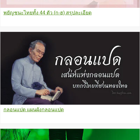
พยัญชนะไทยทั้ง 44 ตัว (ก-ฮ) สรุปละเอียด
กลอนแปด แผนผังกลอนแปด