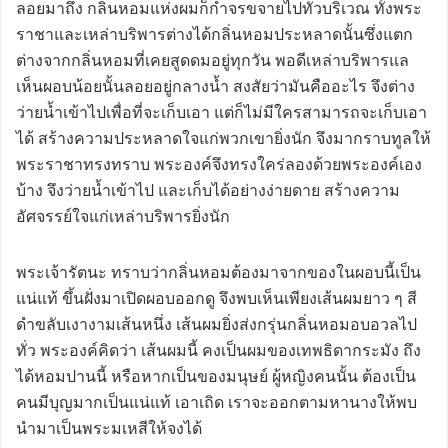
ลอยมาถึง กลิ่นหอมแห่งผมก็กำจรขจายไปทั่วบริเวณ ทั้งพระ
ราชาและเหล่าบริพารต่างได้กลิ่นหอมประหลาดนั้นซึ่งแตก
ต่างจากกลิ่นหอมที่เคยสูดดมอยู่ทุกวัน พอดีเหล่าบริพารแล
เห็นผอบน้อยนั้นลอยอยู่กลางน้ำ สงสัยว่ามันคืออะไร จึงต่าง
ว่ายน้ำเข้าไปเพื่อที่จะเก็บเอา แต่ก็ไม่มีใครสามารถจะเก็บเอา
ได้ สร้างความประหลาดใจแก่พวกเขายิ่งนัก จึงมากราบทูลให้
พระราชาทรงทราบ พระองค์จึงทรงใคร่ลองด้วยพระองค์เอง
บ้าง จึงว่ายน้ำเข้าไป และเก็บได้อย่างง่ายดาย สร้างความ
อัศจรรย์ใจแก่เหล่าบริพารยิ่งนัก
พระเจ้ารัตนะ ทราบว่ากลิ่นหอมต้องมาจากของในผอบนี้เป็น
แน่แท้ ขึ้นฝั่งมาเปิดผอบออกดู จึงพบเห็นเพียงเส้นผมยาว ๆ สี
ดำขลับเงางามเส้นหนึ่ง เส้นผมยิ่งส่งกรุ่นกลิ่นหอมอบอวลไป
ทั่ว พระองค์คิดว่า เส้นผมนี้ คงเป็นผมของเทพธิดากระมัง ถึง
ได้หอมปานนี้ หรือหากเป็นของมนุษย์ ผู้หญิงคนนั้น ต้องเป็น
คนมีบุญมากเป็นแน่แท้ เอาเถิด เราจะออกตามหานางให้พบ
นำมาเป็นพระมเหสีให้จงได้