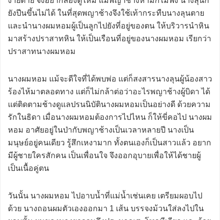
ง่ายดาย จึงอยากลองดูใหม่ แม้พญาช้างห้ามก็ไม่ฟัง นางลุนก็
ยังปีนขึ้นไม่ได้ ในที่สุดพญาช้างจึงใช้เท้ากระทืบนางลุนตาย
และนำนางผมหอมผู้เป็นลูกไปยังที่อยู่ของตน ให้บริวารนำหิน
มาสร้างปราสาทหิน ให้เป็นเรือนที่อยู่ของนางผมหอม เรียกว่า
ปราสาทนางผมหอม
นางผมหอม แม้จะดีใจที่ได้พบพ่อ แต่ก็สงสารนางลุนผู้น้องสาว
ร้องไห้มาตลอดทาง แต่ก็ไม่กล้าต่อว่าอะไรพญาช้างผู้บิดา ได้
แต่ติดตามช้างดูแลปรนนิบัตินางผมหอมเป็นอย่างดี ด้วยความ
รักในธิดา เมื่อนางผมหอมต้องการไปไหน ก็ให้ขี่คอไป นางผม
หอม อาศัยอยู่ในป่ากับพญาช้างเป็นเวลาหลายปี นางเป็น
มนุษย์อยู่คนเดียว รู้สึกเหงามาก ทั้งตนเองก็เป็นสาวแล้ว อยาก
มีผู้ชายใครสักคน เป็นเพื่อนใจ จึงออกอุบายเพื่อให้ได้ชายผู้
เป็นเนื้อคู่ตน
วันนั้น นางผมหอม ไปอาบน้ำที่แม่น้ำเช่นเคย เตรียมผอบไป
ด้วย นางถอนผมตัวเองออกมา 1 เส้น บรรจงม้วนใส่ลงไปใน