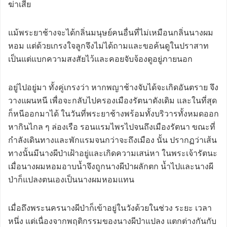
ฆ่าเสีย
แม้พระยาช้างจะได้กลิ่นมนุษย์คนอื่นที่ไม่เหมือนกลิ่นนางผม
หอม แต่ด้วยเกรงใจลูกจึงไม่ได้ถามและขอค้นดูในปราสาท
เป็นแต่แบกความสงสัยไว้และคอยจับจ้องดูอยู่ภายนอก
อยู่ไปอยู่มา ทั้งคู่เกรงว่า หากพญาช้างจับได้จะเกิดอันตราย จึง
วางแผนหนี เพื่อจะกลับไปครองเมืองรัตนาดังเดิม และในที่สุด
ก็หนีออกมาได้ ในวันที่พระยาช้างพร้อมทั้งบริวารทั้งหมดออก
หากินไกล ๆ ล่องเรือ รอนแรมไพรไปจนถึงเมืองรัตนา ขณะที่
กำลังเดินทางและพักแรมจนกว่าจะถึงเมือง นั้น ปรากฏว่าเส้น
ทางนั้นมีนางผีป่าเฝ้าอยู่และเกิดความเสน่หา ในพระเจ้ารัตนะ
เมื่อนางผมหอมอาบน้ำจึงถูกนางผีป่าผลักตก น้ำไปและนางผี
ป่าก็แปลงตนเองเป็นนางผมหอมแทน
เมื่อถึงพระนครนางผีป่าก็เข้าอยู่ในวังด้วยในช่วง ระยะ เวลา
หนึ่ง แต่เนื่องจากพฤติกรรมของนางผีป่าแปลง แตกต่างกันกับ