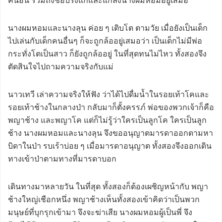
คนอื่น รวมถึงชอบรังแกและแกล้งนางผมหอมอยู่เสมอ
นางผมหอมและนางลุน ค่อย ๆ เติบโต ตามวัย เมื่อยังเป็นเด็ก
ไปเล่นกับเด็กคนอื่นๆ ก็จะถูกล้ออยู่เสมอว่า เป็นเด็กไม่มีพ่อ
กระทั่งโตเป็นสาว ก็ยังถูกล้ออยู่ ในที่สุดทนไม่ไหว ทั้งสองจึง
ตัดสินใจไปถามความจริงกับแม่
นาวเทวี เล่าความจริงให้ฟัง ว่าได้ไปดื่มน้ำในรอยเท้าโคและ
รอยเท้าช้างในกลางป่า กลับมาก็ตั้งครรภ์ พ่อของพวกเจ้าก็คือ
พญาช้าง และพญาโค แต่ก็ไม่รู้ว่าใครเป็นลูกโค ใครเป็นลูก
ช้าง นางผมหอมและนางลุน จึงขออนุญาตมารดาออกตามหา
บิดาในป่า รบเร้าบ่อย ๆ เมื่อมารดาอนุญาต ทั้งสองจึงออกเดิน
ทางเข้าป่าตามทางที่มารดาบอก
เดินทางมาหลายวัน ในที่สุด ทั้งสองก็ต้องเผชิญหน้ากับ พญา
ช้างใหญ่เชือกหนึ่ง พญาช้างเห็นทั้งสองเข้าคิดว่าเป็นพวก
มนุษย์ที่บุกรุกเข้ามา จึงจะฆ่าเสีย นางผมหอมผู้เป็นพี่ จึง