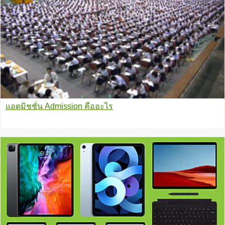
แอดมิชชั่น Admission คืออะไร