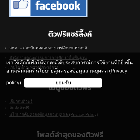
ติวฟรีแชร์ลิ๊งค์
สทศ. – สถาบันทดสอบทางการศึกษาแห่งชาติ
สำนักงานคณะกรรมการการศึกษาขั้นพื้นฐาน
เราใช้คุ้กกี้เพื่อให้ทุกคนได้ประสบการณ์การใช้งานที่ดียิ่งขึ้น
เว็ปไซท์กระทรวงศึกษาธิการ
อ่านเพิ่มเติมที่นโยบายคุ้มครองข้อมูลส่วนบุคคล
(Privacy
policy)
ยอมรับ
เมนูของติวฟรี
เกี่ยวกับติวฟรี
ติดต่อติวฟรี
นโยบายคุ้มครองข้อมูลส่วนบุคคล (Privacy Policy)
โพสต์ล่าสุดของติวฟรี