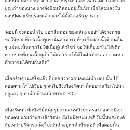
ผอบนั้น ผมของนางยาวจนถึงประมาณสะโพกทีเดียว และด้วย
บุญเก่าของนาง นางจึงมีผมที่หอมอยู่เป็นนิจ เมื่อใส่ผมลงใน
ผอบปิดฝาเรียบร้อยแล้ว นางได้ตั้งจิตอธิษฐานว่า
“ผอบนี้ จงลอยน้ำไป ขอกลิ่นหอมของเส้นผมอย่าได้จางหาย
ขอให้ชายที่เป็นเนื้อคู่เท่านั้นสามารถที่จะเก็บผอบนี้ได้ คนอื่น
ๆ แม้พบเห็นหากไม่ใช่เนื้อคู่แล้วไซร้ ขอให้เก็บเอาไม่ได้เถิด
หากชายที่เป็นเนื้อคู่เก็บได้แล้ว ขอให้มีใจมั่นที่จะออกตามหา
ตัวเราจนได้พบกันเถิด”
เมื่ออธิษฐานเสร็จแล้ว ก็ปล่อยวางผอบลงแม่น้ำ ผอบนั้น ได้
ลอยตามน้ำไปเรื่อย ๆ จนไปถึงเมืองรัตนา ก็ลอยวนเวียนไปมา
อยู่แถว ๆ ท่าน้ำ ด้านหน้าพระราชวัง
เมืองรัตนา มีกษัตริย์หนุ่มรูปงามคนหนึ่งปกครองต่อจากบิดา
ของตน นามว่าพระเจ้ารัตนะ ยังไม่มีพระมเหสี วันนั้นพระองค์
กับเหล่าบริพารเสด็จไปเล่นน้ำอยู่ท่าน้ำนั้นพอดี เมื่อผอบนั้น