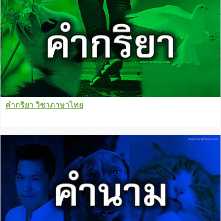
คำกริยา วิชาภาษาไทย