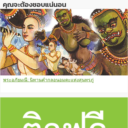
คุณจะต้องชอบแน่นอน
พระอภัยมณี: นิทานคำกลอนอมตะแห่งสุนทรภู่