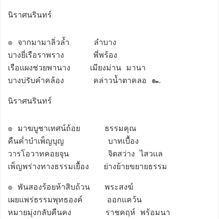
นิราศนรินทร์
๏ จากมามาลิ่วล้ำ     ลำบาง

บางยี่เรือราพราง      พี่พร้อง

เรือแผงช่วยพานาง    เมียงม่าน มานา

บางบ่รับคำคล้อง      คล่าวน้ำตาคลอ ๛
นิราศนรินทร์
๏ มาฆบูชาเทศน์ถ้อย     ธรรมคุณ

คืนค่ำบำเพ็ญบุญ         บาทเบื้อง

วารโอวาทคอยจุน        จิตสว่าง ไสวเเล

เพ็ญพร่างทางธรรมเยื้อง   ย่างย้ายขยายธรรม
๏ พันสองร้อยห้าสิบถ้วน   พระสงฆ์

เผยแพร่ธรรมพุทธองค์     ออกเเคว้น 

หมายมุ่งกลับคืนคง       ราชคฤห์ พร้อมนา
