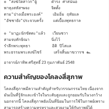
๏ "สงฆ์ใดสาวก"ผู้      ดำรง ศาสน์นอ

พาหุงสหัสฯผจง         จิตตั้ง

ตาม"ปางเมื่อพระองค์"    เอิมอิ่ม ฤทัยเเล

"อัชชายัง"ประจวบครั้ง    เเต่เบื้องพุทธกาล

๏ "มาฏะนักขัตตะ"แล้ว   เวียนชวา

สามจบทักษิณา         นิ่งไว้

รำลึกพระพุทธา         อิติ ปิโสเเล

พระธรรมพระสงฆ์ไซร้     เสร็จสิ้นมาฆวาร๚ ๛
อาจารย์ภาทิพ ศรีสุทธิ์ 23 กุมภาพันธ์ 2548
ความสำคัญของโคลงสี่สุภาพ
โคลงสี่สุภาพมีความสำคัญสำหรับวรรณกรรมไทย เนื่องจาก
มันเป็นที่รู้จักและเข้าใจในระดับสูงและถูกยอมรับในวงกว้าง
นอกจากนี้ โคลงสี่สุภาพยังเป็นที่นิยมในการใช้ในกาพย์เพราะ
สามารถสร้างความหรูหราและสวยงามให้กับกาพย์ได้