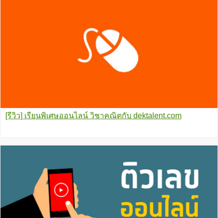
[รีวิว] เรียนพิเศษออนไลน์ วิชาคณิตกับ dektalent.com