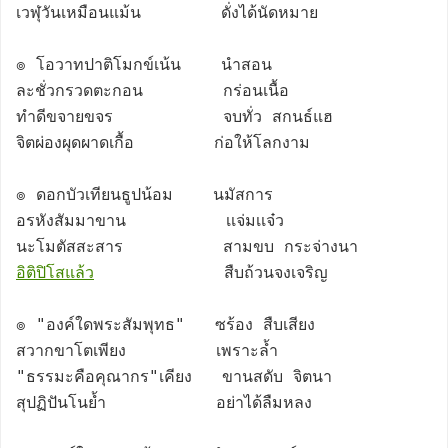
เวฬุวันเหมือนแม้น        ดั่งได้นัดหมาย

๏ โอวาทปาติโมกข์เน้น    นำสอน

ละชั่วกรวดตะกอน        กร่อนเนื้อ

ทำดีขจายขจร           จบทั่ว สกนธ์แฮ

จิตผ่องผุดผาดเกื้อ        ก่อให้โลกงาม

๏ ดอกบัวเทียนธูปน้อม    นมัสการ

อรหังสัมมาขาน          เเจ่มเเจ๋ว

อิติปิโสแล้ว
             สืบถ้วนจงเจริญ

๏ "องค์ใดพระสัมพุทธ"   ซร้อง สืบเสียง

สวากขาโตเพียง         เพราะล้ำ

"ธรรมะคือคุณากร"เคียง   ขานสดับ จิตนา

สุปฏิปันโนย้ำ           อย่าได้ลืมหลง
