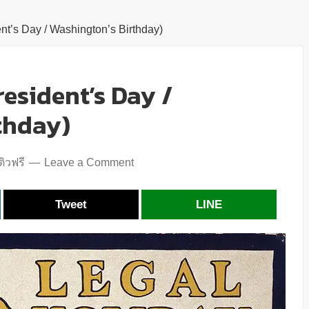
nt’s Day / Washington’s Birthday)
resident’s Day /
thday)
ิวฟรี
Leave a Comment
Tweet
LINE