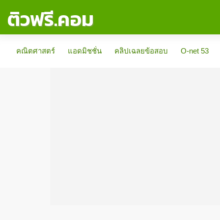
ติวฟรี.คอม
คณิตศาสตร์
แอดมิชชั่น
คลิปเฉลยข้อสอบ
O-net 53