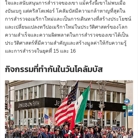
ใจและสนับสนุนการสำรวจของเขา แม้ครั้งนี้เขาไม่พบเมือ
งบันเบกู แต่คริสโตเฟอร์ โคลัมบัสมีความกล้าหาญที่สุดใน
การสำรวจอเมริกาใหม่และเป็นการเดินทางที่สร้างประโยชน์
และเปลี่ยนแปลงทวีปอเมริกาใหม่ในประวัติศาสตร์ของโลก
ความสำเร็จและความผิดพลาดในการสำรวจของเขาได้เป็น
ประวัติศาสตร์ที่มีความสำคัญและสร้างมูลค่าให้กับความรู้
และการสำรวจในยุคที่ 15 และ 16
กิจกรรมที่ทำกันในวันโคลัมบัส