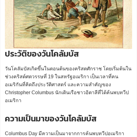
ประวัติของวันโคลัมบัส
วันโคลัมบัสเกิดขึ้นในตอนต้นของคริสตศักราช โดยเริ่มต้นใน
ช่วงคริสต์ศตวรรษที่ 19 ในสหรัฐอเมริกา เป็นเวลาที่คน
อเมริกันที่คิดถึงประวัติศาสตร์ และความสำคัญของ
Christopher Columbus นักเดินเรือชาวอิตาลีที่ได้ค้นพบทวีป
อเมริกา
ความเป็นมาของวันโคลัมบัส
Columbus Day มีความเป็นมาจากการค้นพบทวีปอเมริกา