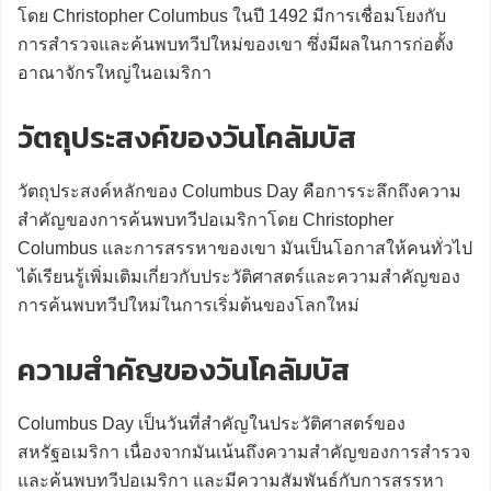
โดย Christopher Columbus ในปี 1492 มีการเชื่อมโยงกับ
การสำรวจและค้นพบทวีปใหม่ของเขา ซึ่งมีผลในการก่อตั้ง
อาณาจักรใหญ่ในอเมริกา
วัตถุประสงค์ของวันโคลัมบัส
วัตถุประสงค์หลักของ Columbus Day คือการระลึกถึงความ
สำคัญของการค้นพบทวีปอเมริกาโดย Christopher
Columbus และการสรรหาของเขา มันเป็นโอกาสให้คนทั่วไป
ได้เรียนรู้เพิ่มเติมเกี่ยวกับประวัติศาสตร์และความสำคัญของ
การค้นพบทวีปใหม่ในการเริ่มต้นของโลกใหม่
ความสำคัญของวันโคลัมบัส
Columbus Day เป็นวันที่สำคัญในประวัติศาสตร์ของ
สหรัฐอเมริกา เนื่องจากมันเน้นถึงความสำคัญของการสำรวจ
และค้นพบทวีปอเมริกา และมีความสัมพันธ์กับการสรรหา