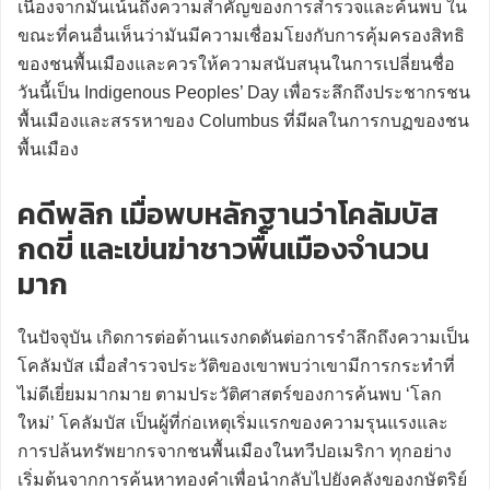
เนื่องจากมันเน้นถึงความสำคัญของการสำรวจและค้นพบ ใน
ขณะที่คนอื่นเห็นว่ามันมีความเชื่อมโยงกับการคุ้มครองสิทธิ
ของชนพื้นเมืองและควรให้ความสนับสนุนในการเปลี่ยนชื่อ
วันนี้เป็น Indigenous Peoples’ Day เพื่อระลึกถึงประชากรชน
พื้นเมืองและสรรหาของ Columbus ที่มีผลในการกบฏของชน
พื้นเมือง
คดีพลิก เมื่อพบหลักฐานว่าโคลัมบัส
กดขี่ และเข่นฆ่าชาวพื้นเมืองจำนวน
มาก
ในปัจจุบัน เกิดการต่อต้านแรงกดดันต่อการรำลึกถึงความเป็น
โคลัมบัส เมื่อสำรวจประวัติของเขาพบว่าเขามีการกระทำที่
ไม่ดีเยี่ยมมากมาย ตามประวัติศาสตร์ของการค้นพบ ‘โลก
ใหม่’ โคลัมบัส เป็นผู้ที่ก่อเหตุเริ่มแรกของความรุนแรงและ
การปล้นทรัพยากรจากชนพื้นเมืองในทวีปอเมริกา ทุกอย่าง
เริ่มต้นจากการค้นหาทองคำเพื่อนำกลับไปยังคลังของกษัตริย์