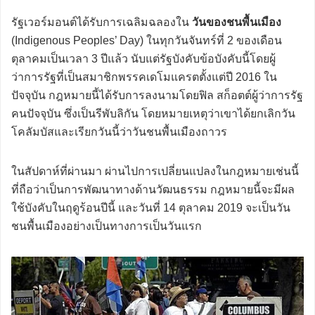
รัฐเวอร์มอนต์ได้รับการเฉลิมฉลองใน
วันของชนพื้นเมือง
(Indigenous Peoples’ Day) ในทุกวันจันทร์ที่ 2 ของเดือน
ตุลาคมเป็นเวลา 3 ปีแล้ว นับแต่รัฐบังคับข้อบังคับนี้โดยผู้
ว่าการรัฐที่เป็นสมาชิกพรรคเดโมแครตตั้งแต่ปี 2016 ใน
ปัจจุบัน กฎหมายนี้ได้รับการลงนามโดยฟิล สก็อตต์ผู้ว่าการรัฐ
คนปัจจุบัน ซึ่งเป็นรีพับลิกัน โดยหมายเหตุว่าเขาได้ยกเลิกวัน
โคลัมบัสและเรียกวันนี้ว่าวันชนพื้นเมืองถาวร
ในสัปดาห์ที่ผ่านมา ผ่านไปการเปลี่ยนแปลงในกฎหมายเช่นนี้
ที่ถือว่าเป็นการพัฒนาทางด้านวัฒนธรรม กฎหมายนี้จะมีผล
ใช้บังคับในฤดูร้อนปีนี้ และวันที่ 14 ตุลาคม 2019 จะเป็นวัน
ชนพื้นเมืองอย่างเป็นทางการเป็นวันแรก