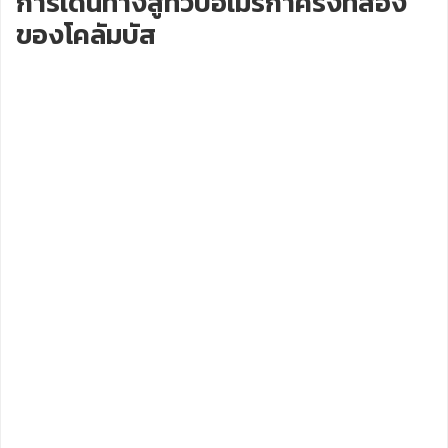
การเดินทางสู่ทวีปอเมริกาครั้งที่สอง
ของโคลัมบัส