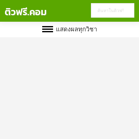
Search
ติวฟรี.คอม
this
website
แสดงผลทุกวิชา