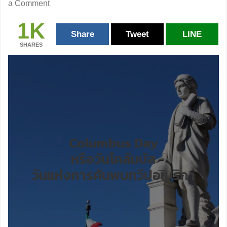
a Comment
1K
Share
Tweet
LINE
SHARES
Columbus Day
หรือวันโคลัมบัส
วันแห่งการค้นพบทวีปอเมริกา