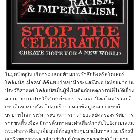
ในยุคปัจจุบัน เกิดกระแสต่อต้านการรำลึกถึงคริสโตเฟอร์
โคลัมบัส เมื่อคนได้ค้นพบว่าเขามีกระแสพึงพอใจน้อยมากใน
ประวัติศาสตร์ โคลัมบัสเป็นผู้ที่เริ่มต้นก่อเหตุการณ์ที่ไม่ดีเยี่ยม
มากมายตามประวัติศาสตร์ของการค้นพบ ‘โลกใหม่’ ขณะที่
เขาเดินทางมายังทวีปอเมริกา แหล่งข้อมูลบอกว่าเขามี
บทบาทในการเริ่มกระบวนการทำลายและยึดครองทรัพยากร
จากชนพื้นเมือง มีการค้นหาทองคำเพื่อนำกลับไปยังสเปนและ
กระทำการที่มนุษย์มนุษย์ต้องถูกจับกุมมาเป็นทาส และเรื่องที่
เลวร้ายของการฆ่าล้างเผ่าพันธุ์ (mass genocide) ในหลาย