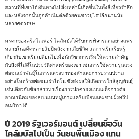
สถานที่ที่เขาได้เดินทางไป สิ่งเหล่านี้เกิดขึ้นในทั้งสี่เที่ยวรำลึก
และหลังจากนั้นถูกดำเนินต่อด้วยคนชาวยุโรปอีกนานนับ
หลายศตวรรษ
มรดกของคริสโตเฟอร์ โคลัมบัสได้รับการพิจารณาอย่างแพร่
หลายในอดีตหลายสิบปีหลังจากเสียชีวิต แต่การเริ่มเรียนรู้
เกี่ยวกับเขาเริ่มเปลี่ยนไปเมื่อนักวิชาการเริ่มให้ความสำคัญ
กับสิ่งที่ไม่ดีในประวัติศาสตร์ของเขา เช่นการใช้ความรุนแรง
ต่อชนเผ่าพันธุ์ในการแสวงหาทองคำและการปราบปราม
อย่างโหดร้ายต่อชนเผ่าไตโน ซึ่งส่งผลให้เกิดการใกล้สูญพันธุ์
เช่นเดียวกับข้อกล่าวหาเรื่องการปกครองแบบเผด็จการต่อ
อาณานิคมของสเปนบนหมู่เกาะแคริบเบียนและชายฝั่งทวีป
อเมริกาใต้
ปี 2019 รัฐเวอร์มอนต์ เปลี่ยนชื่อวัน
โคลัมบัสไปเป็น วันชนพื้นเมือง แทน