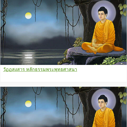
วัฏฏสงสาร หลักธรรมพระพุทธศาสนา