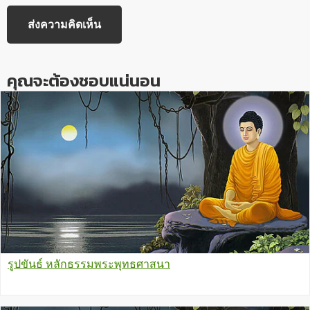
คุณจะต้องชอบแน่นอน
รูปขันธ์ หลักธรรมพระพุทธศาสนา