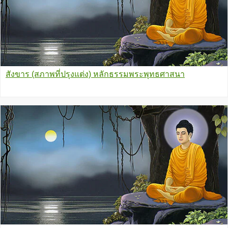
สังขาร (สภาพที่ปรุงแต่ง) หลักธรรมพระพุทธศาสนา