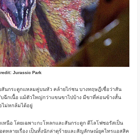
redit: Jurassic Park
ยสันกระดูกแหลมคู่บนหัว คล้ายไก่ชน บางทฤษฎีเชื่อว่าสัน
ับฉีกเนื้อ แม้ตัวใหญ่กว่าแขนขาไปบ้าง มีขาที่ค่อนข้างสั้น
อไม่หกล้มได้อยู่
เหนือ โดยเฉพาะกะโหลกและสันกระดูก ดีโลโฟซอรัสเป็น
ดหลายเรื่อง เป็นทั้งนักล่าดุร้ายและสัญลักษณ์ยุคไทรแอสสิค