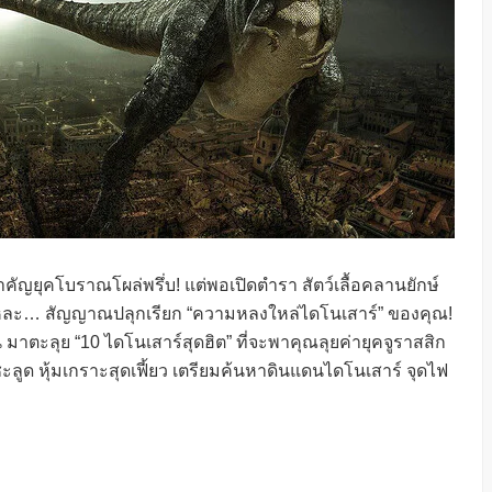
คัญยุคโบราณโผล่พรึ่บ! แต่พอเปิดตำรา สัตว์เลื้อคลานยักษ์
นแหละ… สัญญาณปลุกเรียก “ความหลงใหล่ไดโนเสาร์” ของคุณ!
น มาตะลุย “10 ไดโนเสาร์สุดฮิต” ที่จะพาคุณลุยค่ายุคจูราสสิก
ชะลูด หุ้มเกราะสุดเฟี้ยว เตรียมค้นหาดินแดนไดโนเสาร์ จุดไฟ