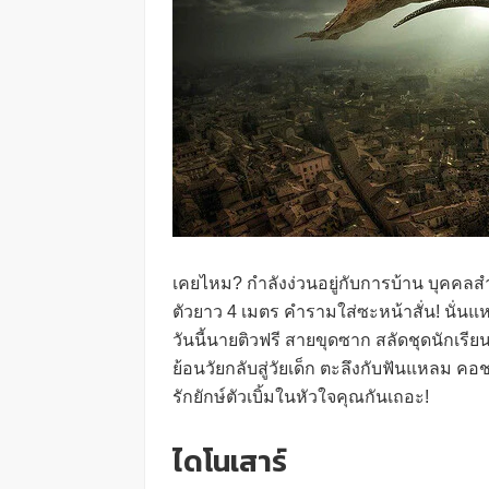
เคยไหม? กำลังง่วนอยู่กับการบ้าน บุคคลสำ
ตัวยาว 4 เมตร คำรามใส่ซะหน้าสั่น! นั่
วันนี้นายติวฟรี สายขุดซาก สลัดชุดนักเรีย
ย้อนวัยกลับสู่วัยเด็ก ตะลึงกับฟันแหลม คอ
รักยักษ์ตัวเบิ้มในหัวใจคุณกันเถอะ!
ไดโนเสาร์