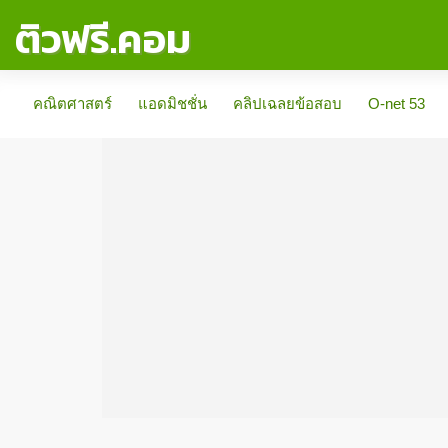
ติวฟรี.คอม
คณิตศาสตร์
แอดมิชชั่น
คลิปเฉลยข้อสอบ
O-net 53