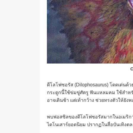
C
ดีโลโฟซอรัส (Dilophosaurus) โดดเด่นด้ว
กระดูกนี้ใช้ข่มขู่ศัตรู ฟันแหลมคม ใช้สำหร
อาจเดินช้า แต่เท้ากว้าง ช่วยทรงตัวให้ยังพ
พบฟอสซิลของดีโลโฟซอรัสมากในอเมริกา
ไดโนเสาร์ยอดนิยม ปรากฏในสื่อบันเทิงตลอ