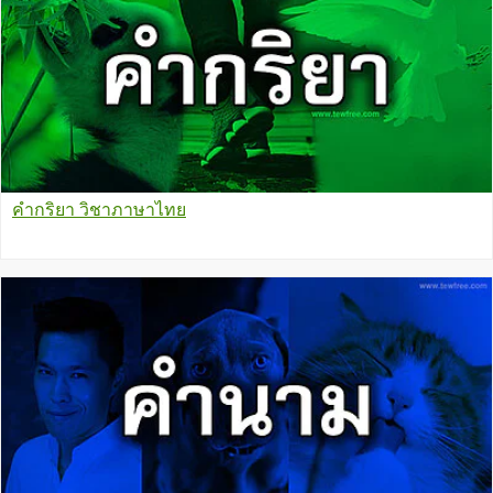
คำกริยา วิชาภาษาไทย