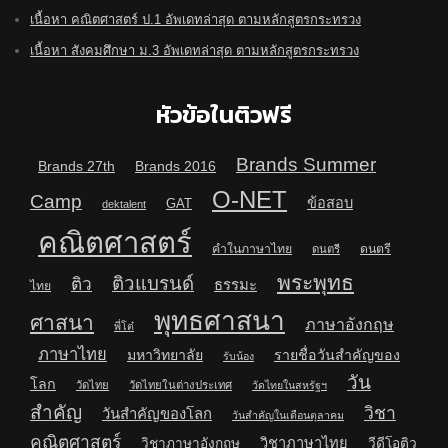
เนื้อหา คณิตศาสตร์ ป.1 อัพเดทล่าสุด ตามหลักสูตรกระทรวง
เนื้อหา สังคมศึกษา ม.3 อัพเดทล่าสุด ตามหลักสูตรกระทรวง
หัวข้อในติวฟรี
Brands Summer
Brands 27th
Brands 2016
O-NET
Camp
ข้อสอบ
GAT
dektalent
คณิตศาสตร์
คำในภาษาไทย
ดนตรี
ดนตรี
พระพุทธ
ติวแบรนด์
ติว
ธรรมะ
ไทย
พุทธศาสนา
ศาสนา
ภาษาอังกฤษ
พี่โต๋
ภาษาไทย
มหาวิทยาลัย
รายชื่อวันสำคัญของ
รับน้อง
วัน
โลก
วัดไทย
วัดไทยในต่างประเทศ
วัดไทยในสหรัฐฯ
สำคัญ
วิชา
วันสำคัญของโลก
วันสำคัญในเดือนตุลาคม
คณิตศาสตร์
วิชาภาษาไทย
วิชาภาษาอังกฤษ
วีดีโอติว